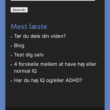
mail-
Abonnér
adresse
Mest læste
Tør du dele din viden?
Blog
Test dig selv
4 forskelle mellem at have høj eller
normal IQ
Har du høj IQ og/eller ADHD?