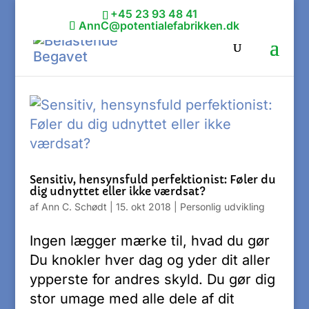
+45 23 93 48 41
AnnC@potentialefabrikken.dk
Sensitiv, hensynsfuld perfektionist: Føler du
dig udnyttet eller ikke værdsat?
af
Ann C. Schødt
|
15. okt 2018
|
Personlig udvikling
Ingen lægger mærke til, hvad du gør
Du knokler hver dag og yder dit aller
ypperste for andres skyld. Du gør dig
stor umage med alle dele af dit