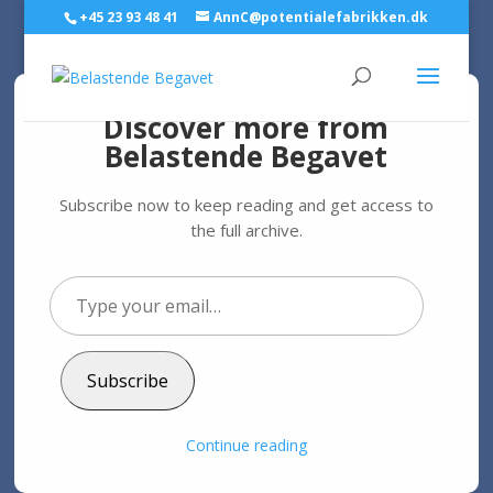
+45 23 93 48 41
AnnC@potentialefabrikken.dk
Discover more from
Belastende Begavet
Sensitiv, hensynsfuld
perfektionist: Føler du
Subscribe now to keep reading and get access to
dig udnyttet eller ikke
the full archive.
værdsat?
Type
af
Ann C. Schødt
|
15. okt 2018
|
Personlig udvikling
your
email…
Subscribe
Ingen lægger mærke til, hvad du
gør
Continue reading
Du knokler hver dag og yder dit aller ypperste for