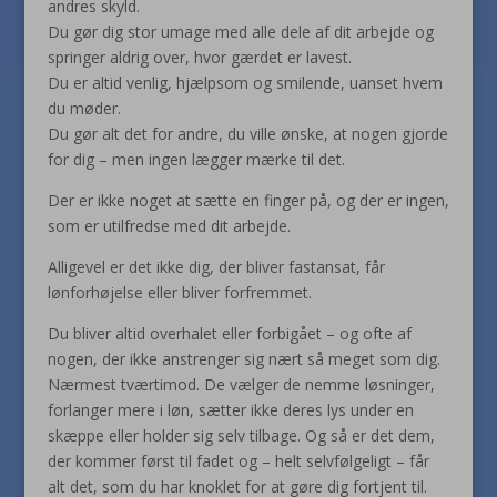
andres skyld.
Du gør dig stor umage med alle dele af dit arbejde og
springer aldrig over, hvor gærdet er lavest.
Du er altid venlig, hjælpsom og smilende, uanset hvem
du møder.
Du gør alt det for andre, du ville ønske, at nogen gjorde
for dig – men ingen lægger mærke til det.
Der er ikke noget at sætte en finger på, og der er ingen,
som er utilfredse med dit arbejde.
Alligevel er det ikke dig, der bliver fastansat, får
lønforhøjelse eller bliver forfremmet.
Du bliver altid overhalet eller forbigået – og ofte af
nogen, der ikke anstrenger sig nært så meget som dig.
Nærmest tværtimod. De vælger de nemme løsninger,
forlanger mere i løn, sætter ikke deres lys under en
skæppe eller holder sig selv tilbage. Og så er det dem,
der kommer først til fadet og – helt selvfølgeligt – får
alt det, som du har knoklet for at gøre dig fortjent til.