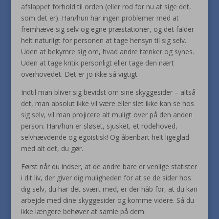
afslappet forhold til orden (eller rod for nu at sige det,
som det er). Han/hun har ingen problemer med at
fremhæve sig selv og egne præstationer, og det falder
helt naturligt for personen at tage hensyn til sig selv.
Uden at bekymre sig om, hvad andre tænker og synes.
Uden at tage kritik personligt eller tage den nært
overhovedet. Det er jo ikke så vigtigt.
Indtil man bliver sig bevidst om sine skyggesider – altså
det, man absolut ikke vil være eller slet ikke kan se hos
sig selv, vil man projicere alt muligt over på den anden
person. Han/hun er sløset, sjusket, et rodehoved,
selvhævdende og egoistisk! Og åbenbart helt ligeglad
med alt det, du gør.
Først når du indser, at de andre bare er venlige statister
i dit liv, der giver dig muligheden for at se de sider hos
dig selv, du har det svært med, er der håb for, at du kan
arbejde med dine skyggesider og komme videre. Så du
ikke længere behøver at samle på dem.