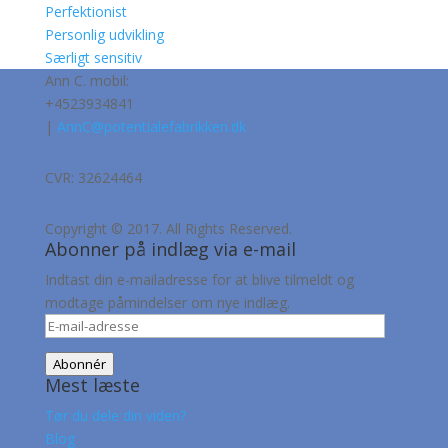
Perfektionist
Personlig udvikling
Særligt sensitiv
Ann C. mobil:
+4523934841
|
AnnC@potentialefabrikken.dk
CVR: 32624464
Copyright © 2017. All Rights Reserved.
Abonner på indlæg via e-mail
Indtast din e-mailadresse for at blive tilmeldt og
modtage påmindelser om nye indlæg.
E-
mail-
Abonnér
adresse
Mest læste
Tør du dele din viden?
Blog