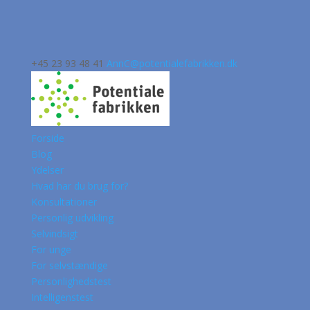
+45 23 93 48 41
AnnC@potentialefabrikken.dk
Forside
Blog
Ydelser
Hvad har du brug for?
Konsultationer
Personlig udvikling
Selvindsigt
For unge
For selvstændige
Personlighedstest
Intelligenstest