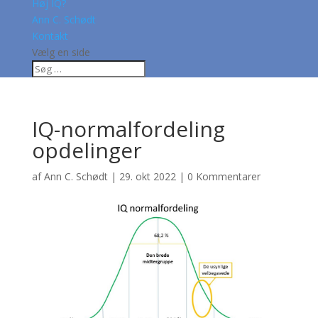
Høj IQ?
Ann C. Schødt
Kontakt
Vælg en side
IQ-normalfordeling
opdelinger
af
Ann C. Schødt
|
29. okt 2022
|
0 Kommentarer