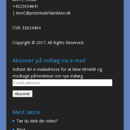
+4523934841
|
AnnC@potentialefabrikken.dk
CVR: 32624464
Copyright © 2017. All Rights Reserved.
Abonner på indlæg via e-mail
Indtast din e-mailadresse for at blive tilmeldt og
modtage påmindelser om nye indlæg.
E-
mail-
Abonnér
adresse
Mest læste
Tør du dele din viden?
Blog