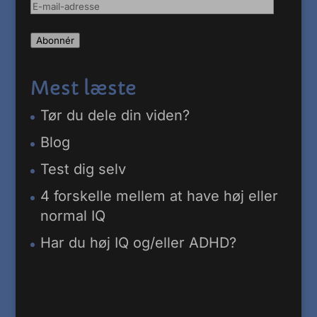
E-
mail-
Abonnér
adresse
Mest læste
Tør du dele din viden?
Blog
Test dig selv
4 forskelle mellem at have høj eller
normal IQ
Har du høj IQ og/eller ADHD?