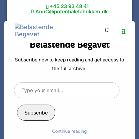
+45 23 93 48 41
AnnC@potentialefabrikken.dk
Discover more from
Belastende Begavet
Subscribe now to keep reading and get access to
Bevidst begavet
the full archive.
og usynligt
Type
mindretal
your
email…
Subscribe
af
Ann C. Schødt
|
18. feb 2026
|
Intelligent
Continue reading