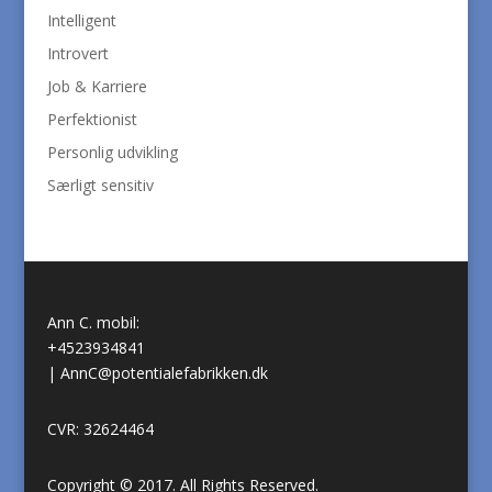
Intelligent
Introvert
Job & Karriere
Perfektionist
Personlig udvikling
Særligt sensitiv
Ann C. mobil:
+4523934841
|
AnnC@potentialefabrikken.dk
CVR: 32624464
Copyright © 2017. All Rights Reserved.