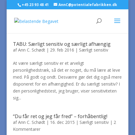
+45 23 93 48 41
AnnC@potentialefabrikken.dk
TABU: Særligt sensitiv og særligt afhængig
af
Ann C. Schødt
|
29. feb 2016
|
Særligt sensitiv
At være særligt sensitiv er et arveligt
personlighedstræk, så det er noget, du må lære at leve
med. På godt og ondt. Desværre gør det dig også mere
disponeret for en afhængighed. Er du særligt sensitiv? I
den personlighedstest, jeg bruger, viser sensitiviteten
sig...
“Du får ret og jeg får fred” – forhåbentlig!
af
Ann C. Schødt
|
16. dec 2015
|
Særligt sensitiv
|
2
Kommentarer