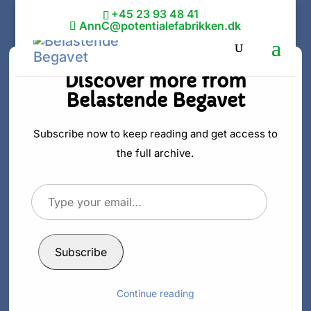
+45 23 93 48 41
AnnC@potentialefabrikken.dk
Discover more from
Belastende Begavet
Dunning-
Kruger-
Subscribe now to keep reading and get access to
the full archive.
effekten og den
Type
overdrevne
your
email…
selvtillid
Subscribe
af
Ann C. Schødt
|
20. nov 2020
|
Impostor syndrome
Continue reading