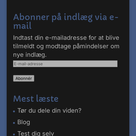
Abonner på indlæg via e-
mail
Indtast din e-mailadresse for at blive
tilmeldt og modtage påmindelser om
nye indlæg.
E-
mail-
Abonnér
adresse
Mest læste
Tør du dele din viden?
Blog
Test dig selv