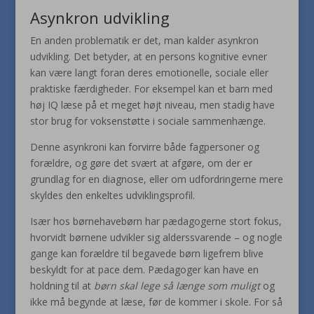
Asynkron udvikling
En anden problematik er det, man kalder asynkron
udvikling. Det betyder, at en persons kognitive evner
kan være langt foran deres emotionelle, sociale eller
praktiske færdigheder. For eksempel kan et barn med
høj IQ læse på et meget højt niveau, men stadig have
stor brug for voksenstøtte i sociale sammenhænge.
Denne asynkroni kan forvirre både fagpersoner og
forældre, og gøre det svært at afgøre, om der er
grundlag for en diagnose, eller om udfordringerne mere
skyldes den enkeltes udviklingsprofil.
Især hos børnehavebørn har pædagogerne stort fokus,
hvorvidt børnene udvikler sig alderssvarende – og nogle
gange kan forældre til begavede børn ligefrem blive
beskyldt for at pace dem. Pædagoger kan have en
holdning til at
børn skal lege så længe som muligt
og
ikke må begynde at læse, før de kommer i skole. For så