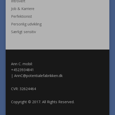
Introvert
Job & Karriere
Perfektionist
Personlig udvikling
Særligt sensitiv
Ann C. mobil:
+4523934841
|
AnnC@potentialefabrikken.dk
CVR: 32624464
Copyright © 2017. All Rights Reserved.