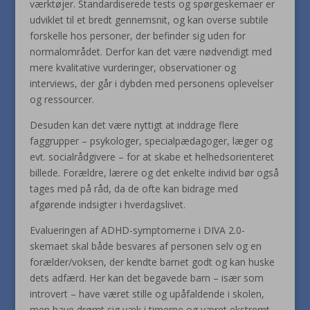
værktøjer. Standardiserede tests og spørgeskemaer er
udviklet til et bredt gennemsnit, og kan overse subtile
forskelle hos personer, der befinder sig uden for
normalområdet. Derfor kan det være nødvendigt med
mere kvalitative vurderinger, observationer og
interviews, der går i dybden med personens oplevelser
og ressourcer.
Desuden kan det være nyttigt at inddrage flere
faggrupper – psykologer, specialpædagoger, læger og
evt. socialrådgivere – for at skabe et helhedsorienteret
billede. Forældre, lærere og det enkelte individ bør også
tages med på råd, da de ofte kan bidrage med
afgørende indsigter i hverdagslivet.
Evalueringen af ADHD-symptomerne i DIVA 2.0-
skemaet skal både besvares af personen selv og en
forælder/voksen, der kendte barnet godt og kan huske
dets adfærd. Her kan det begavede barn – især som
introvert – have været stille og upåfaldende i skolen,
men have drømt sig væk i timerne og været ekstremt