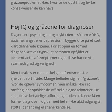
gråzoneproblematikker, hvorfor de opstår, og hvilke
konsekvenser de kan have.
Høj IQ og gråzone for diagnoser
Diagnoser i psykologien og psykiatrien – såsom ADHD,
autisme, angst eller depression – bygger ofte på et sæt
klart definerede kriterier. For at opnå en formel
diagnose kræves typisk, at personen opfylder et
bestemt antal af symptomer og at disse har en vis
sværhedsgrad og varighed.
Men i praksis er menneskelige adfærdsmønstre
sjældent sort-hvide. Mange befinder sig i en “gråzone”,
hvor de oplever symptomer, men måske ikke i et
omfang, der opfylder de officielle diagnosekriterier. De
kan opleve betydelige udfordringer uden at kunne få en
formel diagnose – og dermed heller ikke altid adgang til
støtte, behandling eller anerkendelse.