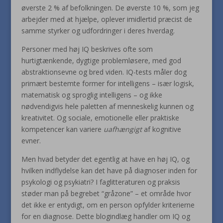
øverste 2 % af befolkningen. De øverste 10 %, som jeg
arbejder med at hjælpe, oplever imidlertid præcist de
samme styrker og udfordringer i deres hverdag.
Personer med høj IQ beskrives ofte som
hurtigtænkende, dygtige problemløsere, med god
abstraktionsevne og bred viden. IQ-tests måler dog
primært bestemte former for intelligens – især logisk,
matematisk og sproglig intelligens – og ikke
nødvendigvis hele paletten af menneskelig kunnen og
kreativitet. Og sociale, emotionelle eller praktiske
kompetencer kan variere
uafhængigt
af kognitive
evner.
Men hvad betyder det egentlig at have en høj IQ, og
hvilken indflydelse kan det have på diagnoser inden for
psykologi og psykiatri? I faglitteraturen og praksis
støder man på begrebet “gråzone” – et område hvor
det ikke er entydigt, om en person opfylder kriterierne
for en diagnose. Dette blogindlæg handler om IQ og