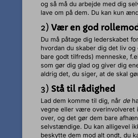
og så må du arbejde med dig selv
lave om på dem. Du kan kun ændr
2)
Vær en god rollemo
Du må påtage dig lederskabet for d
hvordan du skaber dig det liv og d
bare godt tilfreds) menneske, f.e
som gør dig glad og giver dig ene
aldrig det, du siger, at de skal g
3)
Stå til rådighed
Lad dem komme til dig, når
de
ha
vegne eller være overinvolveret 
over, og det gør dem bare afhæng
selvstændige. Du kan alligevel ik
beskytte dem mod alt ondt, du ka