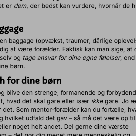
et er
dem
, der bedst kan vurdere, hvornår de h
aggage
gen baggage (opvækst, traumer, dårlige oplevel
r dig at være forælder. Faktisk kan man sige, at 
 selv og
tage ansvar for dine egne følelser
, end
ine børn.
h for dine børn
 og blive den strenge, formanende og forbyden
et, hvad det skal gøre eller især
ikke
gøre. Jo æ
er det. Som mentor-forælder kan du fortælle, hv
g hvilket udfald det gav – så må det være op til
ler noget helt andet. Del gerne dine værste
dem – det gør dig meget mere menneskelig og