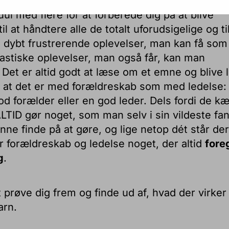
om undertegnede – læst bøger af børne-guruer
 med flere for at forberede dig på at blive
il at håndtere alle de totalt uforudsigelige og ti
 dybt frustrerende oplevelser, man kan få som
tastiske oplevelser, man også får, kan man
t er altid godt at læse om et emne og blive l
, at det er med forældreskab som med ledelse:
god forælder eller en god leder. Dels fordi de k
LTID gør noget, som man selv i sin vildeste fan
unne finde på at gøre, og lige netop dét står der
 forældreskab og ledelse noget, der altid
foreg
g
.
t prøve dig frem og finde ud af, hvad der virker 
arn.