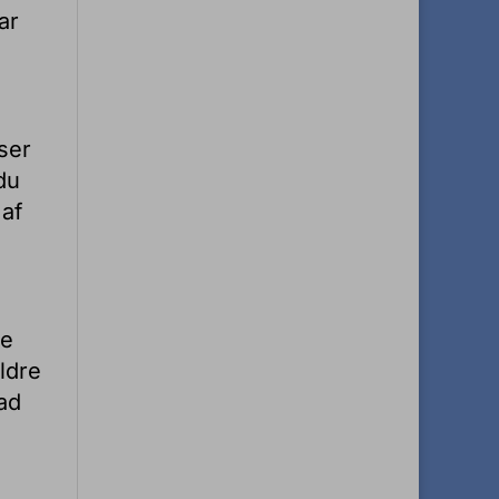
ar
ser
du
 af
de
ldre
ad