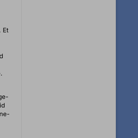
 Et
ad
.
ge-
id
rne-