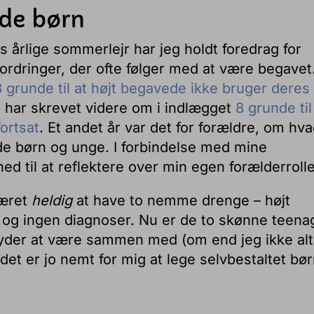
ede børn
s årlige sommerlejr har jeg holdt foredrag for
rdringer, der ofte følger med at være begavet.
8 grunde til at højt begavede ikke bruger deres
e har skrevet videre om i indlægget
8 grunde til
ortsat
. Et andet år var det for forældre, om hv
e børn og unge. I forbindelse med mine
ighed til at reflektere over min egen forælderrolle
været
heldig
at have to nemme drenge – højt
 og ingen diagnoser. Nu er de to skønne teena
nyder at være sammen med (om end jeg ikke alt
det er jo nemt for mig at lege selvbestaltet bø