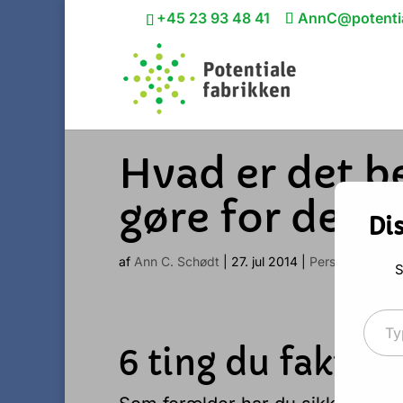
+45 23 93 48 41
AnnC@potentia
Hvad er det b
gøre for dere
Di
af
Ann C. Schødt
|
27. jul 2014
|
Personlig udvikl
S
Type your 
6 ting du faktisk