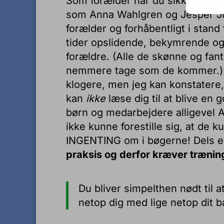
Som forælder har du sikkert – s
som Anna Wahlgren og Jesper Juul
forælder og forhåbentligt i stand t
tider opslidende, bekymrende og
forældre. (Alle de skønne og fan
nemmere tage som de kommer.) De
klogere, men jeg kan konstatere
kan
ikke
læse dig til at blive en 
børn og medarbejdere alligevel A
ikke kunne forestille sig, at de k
INGENTING om i bøgerne! Dels er
praksis og derfor kræver trænin
Du bliver simpelthen nødt til a
netop dig med lige netop dit b