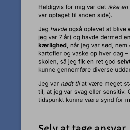
Heldigvis for mig var det
ikke en
var optaget til anden side).
Jeg
havde
også oplevet at blive
jeg var 7 år) og havde dermed en
kærlighed
, når jeg var sød, nem
kartofler og vaske op hver dag –
skolen, så jeg fik en ret god
selvt
kunne gennemføre diverse uddann
Jeg var
nødt til
at være meget stæ
til, at jeg var svag eller sensitiv
tidspunkt kunne være synd for m
Selv at tage ansvar