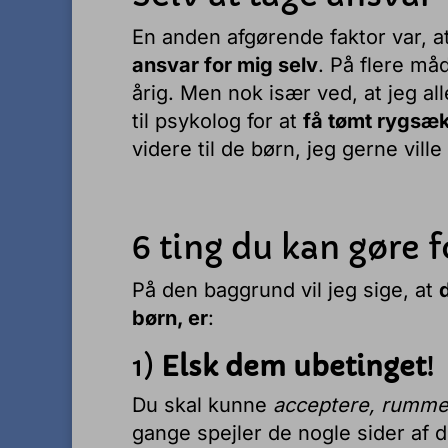
En anden afgørende faktor var, at j
ansvar for mig selv
. På flere må
årig. Men nok især ved, at jeg all
til psykolog for at
få tømt rygsæ
videre til de børn, jeg gerne vill
6 ting du kan gøre 
På den baggrund vil jeg sige, at
børn, er
:
1)
Elsk dem ubetinget
!
Du skal kunne
acceptere, rumme 
gange spejler de nogle sider af d