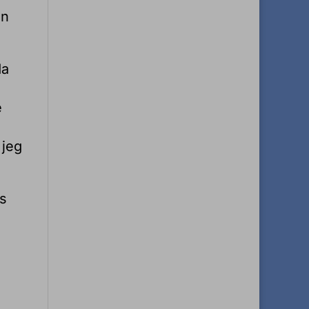
en
da
e
 jeg
ds