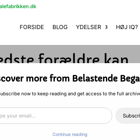
lefabrikken.dk
FORSIDE
BLOG
YDELSER
HØJ IQ?
edste forældre kan
s børn?
scover more from Belastende Bega
ing
|
3 Kommentarer
ubscribe now to keep reading and get access to the full archiv
email…
Subscr
 kan gøre for dit barn
Continue reading