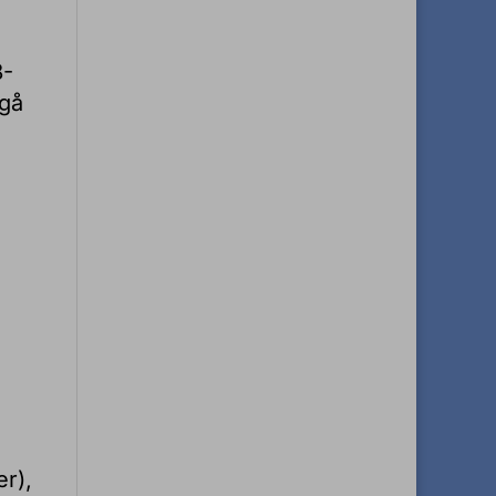
8-
 gå
er),