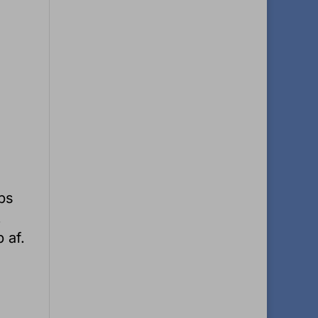
bs
.
 af.