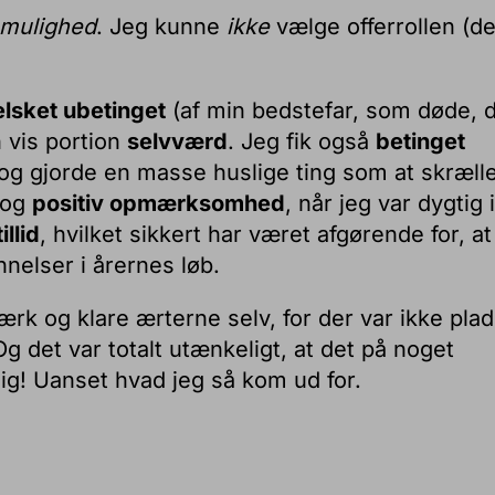
 mulighed
. Jeg kunne
ikke
vælge offerrollen (d
elsket ubetinget
(af min bedstefar, som døde, 
 vis portion
selvværd
. Jeg fik også
betinget
 og gjorde en masse huslige ting som at skræll
 og
positiv opmærksomhed
, når jeg var dygtig i
illid
, hvilket sikkert har været afgørende for, at
elser i årernes løb.
rk og klare ærterne selv, for der var ikke pla
. Og det var totalt utænkeligt, at det på noget
ig! Uanset hvad jeg så kom ud for.