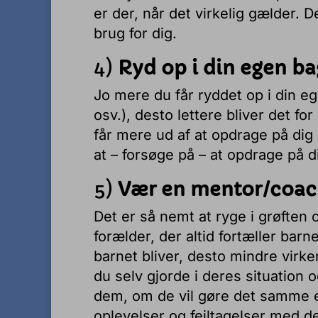
er der, når det virkelig gælder. D
brug for dig.
4)
Ryd op i din egen b
Jo mere du får ryddet op i din e
osv.), desto lettere bliver det fo
får mere ud af at opdrage på dig
at – forsøge på – at opdrage på d
5)
Vær en mentor/coac
Det er så nemt at ryge i grøften
forælder, der altid fortæller barn
barnet bliver, desto mindre virk
du selv gjorde i deres situation o
dem, om de vil gøre det samme el
oplevelser og fejltagelser med 