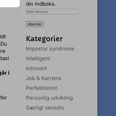
din indboks.
Mail-
l
adresse
Abonnér
idt
Kategorier
 Du
Impostor syndrome
ære
tasi
Intelligent
Introvert
år i
Job & Karriere
Perfektionist
for
Personlig udvikling
Særligt sensitiv