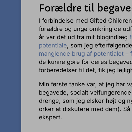
Forældre til begav
I forbindelse med Gifted Children
forældre og unge omkring de udfo
år var det ud fra mit blogindlæg
potentiale
, som jeg efterfølgend
manglende brug af potentialet – f
de kunne gøre for deres begaved
forberedelser til det, fik jeg lejl
Min første tanke var, at jeg har 
begavede, socialt velfungerende
drenge, som jeg elsker højt og 
orker at diskutere med dem). Så 
ekspert.