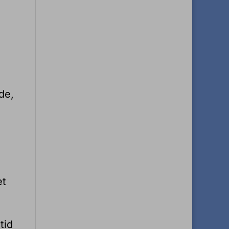
de,
et
tid