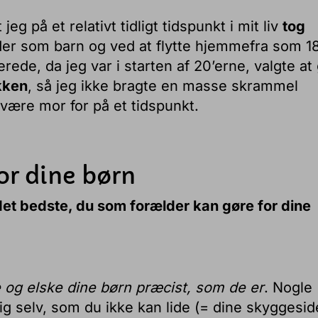
eg på et relativt tidligt tidspunkt i mit liv
tog
der som barn og ved at flytte hjemmefra som 1
erede, da jeg var i starten af 20’erne, valgte at
kken
, så jeg ikke bragte en masse skrammel
e være mor for på et tidspunkt.
for dine børn
det bedste, du som forælder kan gøre for dine
og elske dine børn præcist, som de er
. Nogle
ig selv, som du ikke kan lide (= dine skyggesid