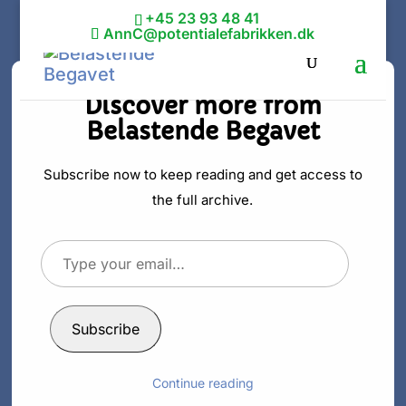
+45 23 93 48 41
AnnC@potentialefabrikken.dk
Discover more from
Belastende Begavet
MYTE:
Højtbegavede
Subscribe now to keep reading and get access to
the full archive.
kan ikke blive
Type
ledere
your
email…
af
Ann C. Schødt
|
15. jun 2016
|
Intelligent
Subscribe
Continue reading
En af myterne om højtbegavede