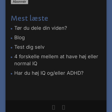
Abonnér
adresse
Mest læste
Tør du dele din viden?
Blog
Test dig selv
4 forskelle mellem at have høj eller
normal IQ
Har du høj IQ og/eller ADHD?