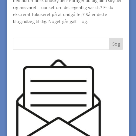
helt automatisk undskylder? Påtager du dig altid skylden
og ansvaret – uanset om det egentlig var dit? Er du
ekstremt fokuseret på at undgå fejl? Så er dette
blogindlæg til dig. Noget går galt – og...