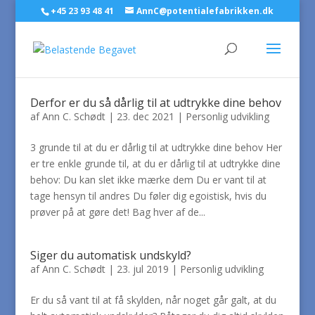
+45 23 93 48 41
AnnC@potentialefabrikken.dk
Derfor er du så dårlig til at udtrykke dine behov
af
Ann C. Schødt
|
23. dec 2021
|
Personlig udvikling
3 grunde til at du er dårlig til at udtrykke dine behov Her
er tre enkle grunde til, at du er dårlig til at udtrykke dine
behov: Du kan slet ikke mærke dem Du er vant til at
tage hensyn til andres Du føler dig egoistisk, hvis du
prøver på at gøre det! Bag hver af de...
Siger du automatisk undskyld?
af
Ann C. Schødt
|
23. jul 2019
|
Personlig udvikling
Er du så vant til at få skylden, når noget går galt, at du