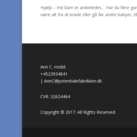
Hjælp – mit barn er anderledes… Har du flere ga
være alt fra at kravle eller gå før andre babyer, ti
Ann C. mobil:
+4523934841
|
AnnC@potentialefabrikken.dk
CVR: 32624464
Copyright © 2017. All Rights Reserved.