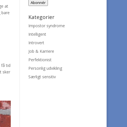
Abonnér
ge at
g bare
Kategorier
Impostor syndrome
Intelligent
Introvert
Job & Karriere
Perfektionist
 få tid
Personlig udvikling
t sker
Særligt sensitiv