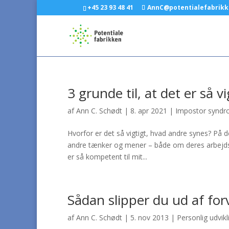
+45 23 93 48 41
AnnC@potentialefabrikk
3 grunde til, at det er så 
af
Ann C. Schødt
|
8. apr 2021
|
Impostor synd
Hvorfor er det så vigtigt, hvad andre synes? På 
andre tænker og mener – både om deres arbejdsin
er så kompetent til mit...
Sådan slipper du ud af fo
af
Ann C. Schødt
|
5. nov 2013
|
Personlig udvikl