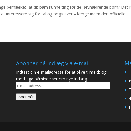
nge bemærket, at dit barn kunne ting før de jævnaldrende børn? Det 
l at interessere sig for tal og bogstaver – længe inden den officielle...
Abonner på indlæg via e-mail
Me
Indtast din e-mailadresse for at blive tilmeldt og
T
modtage påmindelser om nye indlæg.
B
E-
T
mail-
Abonnér
4
adresse
H