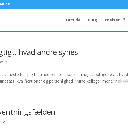
en.dk
Forside
Blog
Ydelser
vigtigt, hvad andre synes
rome
det seneste har jeg talt med en flere, som er meget optagede af, hvad
dsats, kvalifikationer og personlighed: ”Mine kolleger mener nok ikk
rventningsfælden
ing