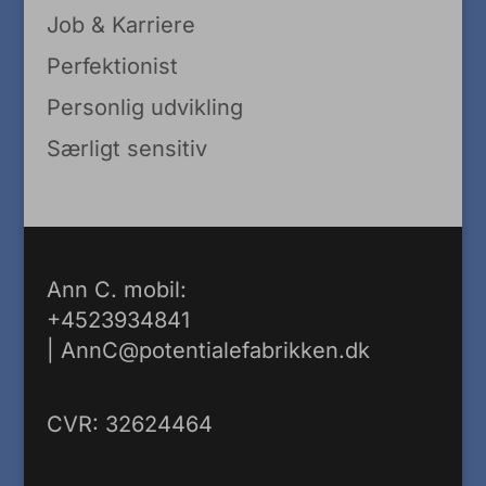
Job & Karriere
Perfektionist
Personlig udvikling
Særligt sensitiv
Ann C. mobil:
+4523934841
|
AnnC@potentialefabrikken.dk
CVR: 32624464