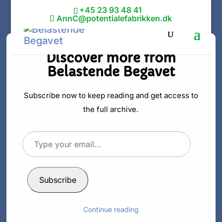
+45 23 93 48 41
AnnC@potentialefabrikken.dk
Discover more from
Belastende Begavet
Sådan slipper
du ud af
Subscribe now to keep reading and get access to
the full archive.
forventningsfæ
Type
lden
your
email…
af
Ann C. Schødt
|
5. nov 2013
|
Personlig udvikling
Subscribe
Continue reading
Var du en af dem, der følte dig