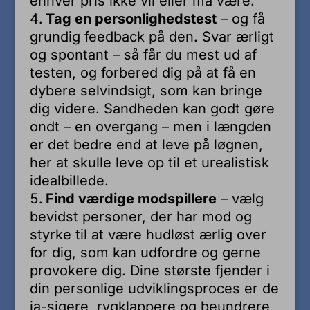
enhver pris ikke vil eller må være.
Tag en personlighedstest
– og få
grundig feedback på den. Svar ærligt
og spontant – så får du mest ud af
testen, og forbered dig på at få en
dybere selvindsigt, som kan bringe
dig videre. Sandheden kan godt gøre
ondt – en overgang – men i længden
er det bedre end at leve på løgnen,
her at skulle leve op til et urealistisk
idealbillede.
Find værdige modspillere
– vælg
bevidst personer, der har mod og
styrke til at være hudløst ærlig over
for dig, som kan udfordre og gerne
provokere dig. Dine største fjender i
din personlige udviklingsproces er de
ja-sigere, rygklappere og beundrere,