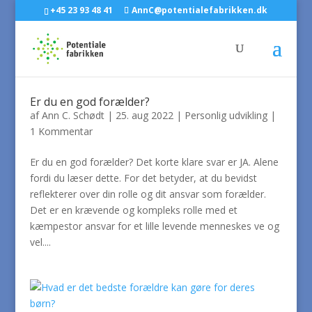
+45 23 93 48 41
AnnC@potentialefabrikken.dk
Er du en god forælder?
af
Ann C. Schødt
|
25. aug 2022
|
Personlig udvikling
|
1 Kommentar
Er du en god forælder? Det korte klare svar er JA. Alene
fordi du læser dette. For det betyder, at du bevidst
reflekterer over din rolle og dit ansvar som forælder.
Det er en krævende og kompleks rolle med et
kæmpestor ansvar for et lille levende menneskes ve og
vel....