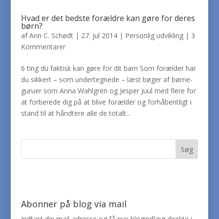
Hvad er det bedste forældre kan gøre for deres
børn?
af
Ann C. Schødt
|
27. jul 2014
|
Personlig udvikling
|
3
Kommentarer
6 ting du faktisk kan gøre for dit barn Som forælder har
du sikkert – som undertegnede – læst bøger af børne-
guruer som Anna Wahlgren og Jesper Juul med flere for
at forberede dig på at blive forælder og forhåbentligt i
stand til at håndtere alle de totalt...
Abonner på blog via mail
Indtast din mail-adresse og få nye blogindlæg direkte i