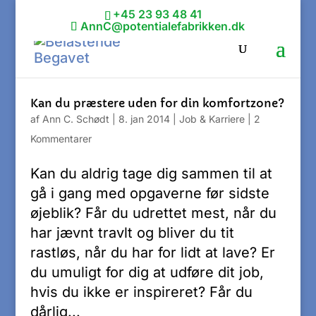
+45 23 93 48 41
AnnC@potentialefabrikken.dk
Kan du præstere uden for din komfortzone?
af
Ann C. Schødt
|
8. jan 2014
|
Job & Karriere
|
2
Kommentarer
Kan du aldrig tage dig sammen til at
gå i gang med opgaverne før sidste
øjeblik? Får du udrettet mest, når du
har jævnt travlt og bliver du tit
rastløs, når du har for lidt at lave? Er
du umuligt for dig at udføre dit job,
hvis du ikke er inspireret? Får du
dårlig...