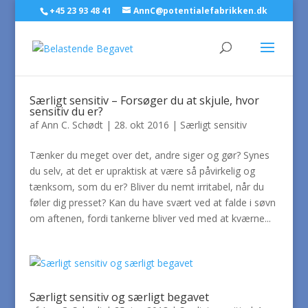
+45 23 93 48 41
AnnC@potentialefabrikken.dk
Særligt sensitiv – Forsøger du at skjule, hvor
sensitiv du er?
af
Ann C. Schødt
|
28. okt 2016
|
Særligt sensitiv
Tænker du meget over det, andre siger og gør? Synes
du selv, at det er upraktisk at være så påvirkelig og
tænksom, som du er? Bliver du nemt irritabel, når du
føler dig presset? Kan du have svært ved at falde i søvn
om aftenen, fordi tankerne bliver ved med at kværne...
Særligt sensitiv og særligt begavet