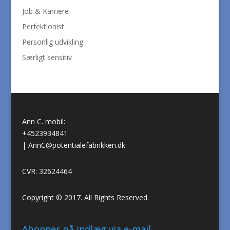
Job & Karriere
Perfektionist
Personlig udvikling
Særligt sensitiv
Ann C. mobil:
+4523934841
|
AnnC@potentialefabrikken.dk
CVR: 32624464
Copyright © 2017. All Rights Reserved.
Abonner på indlæg via e-mail