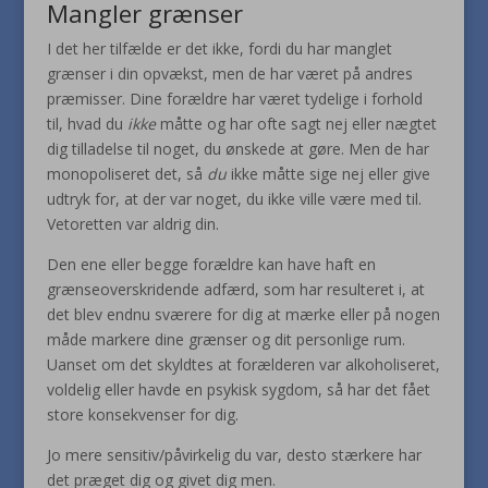
Mangler grænser
I det her tilfælde er det ikke, fordi du har manglet
grænser i din opvækst, men de har været på andres
præmisser. Dine forældre har været tydelige i forhold
til, hvad du
ikke
måtte og har ofte sagt nej eller nægtet
dig tilladelse til noget, du ønskede at gøre. Men de har
monopoliseret det, så
du
ikke måtte sige nej eller give
udtryk for, at der var noget, du ikke ville være med til.
Vetoretten var aldrig din.
Den ene eller begge forældre kan have haft en
grænseoverskridende adfærd, som har resulteret i, at
det blev endnu sværere for dig at mærke eller på nogen
måde markere dine grænser og dit personlige rum.
Uanset om det skyldtes at forælderen var alkoholiseret,
voldelig eller havde en psykisk sygdom, så har det fået
store konsekvenser for dig.
Jo mere sensitiv/påvirkelig du var, desto stærkere har
det præget dig og givet dig men.