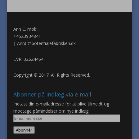
Ann C. mobil:
+4523934841
|
AnnC@potentialefabrikken.dk
CVR: 32624464
Copyright © 2017. All Rights Reserved.
Abonner på indlæg via e-mail
Indtast din e-mailadresse for at blive tilmeldt og
modtage påmindelser om nye indlæg.
E-
mail-
Abonnér
adresse