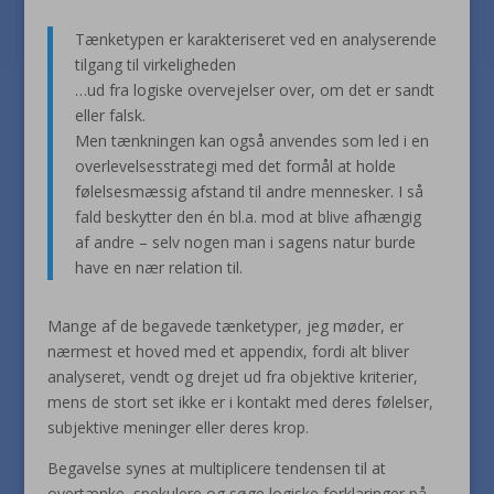
Tænketypen er karakteriseret ved en analyserende
tilgang til virkeligheden
…ud fra logiske overvejelser over, om det er sandt
eller falsk.
Men tænkningen kan også anvendes som led i en
overlevelsesstrategi med det formål at holde
følelsesmæssig afstand til andre mennesker. I så
fald beskytter den én bl.a. mod at blive afhængig
af andre – selv nogen man i sagens natur burde
have en nær relation til.
Mange af de begavede tænketyper, jeg møder, er
nærmest et hoved med et appendix, fordi alt bliver
analyseret, vendt og drejet ud fra objektive kriterier,
mens de stort set ikke er i kontakt med deres følelser,
subjektive meninger eller deres krop.
Begavelse synes at multiplicere tendensen til at
overtænke, spekulere og søge logiske forklaringer på