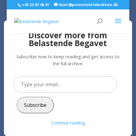
+45 23 93 48 41
AnnC@potentialefabrikken.dk
Discover more from
Belastende Begavet
Begavet tænketype,
sensitiv og uden grænser
Subscribe now to keep reading and get access to
the full archive.
af
Ann C. Schødt
|
28. nov 2019
|
Personlig udvikling
Type
your
email…
Begavet tænketype
Subscribe
I denne sammenhæng kan det være mere problematisk
at være tænketype end at være føletype, for som
Preben Grønkjær formulerer det i sin
introduktion til
Continue reading
Jungs typologier
: