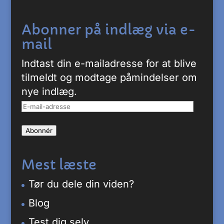
Abonner på indlæg via e-
mail
Indtast din e-mailadresse for at blive
tilmeldt og modtage påmindelser om
nye indlæg.
E-
mail-
Abonnér
adresse
Mest læste
Tør du dele din viden?
Blog
Test dig selv