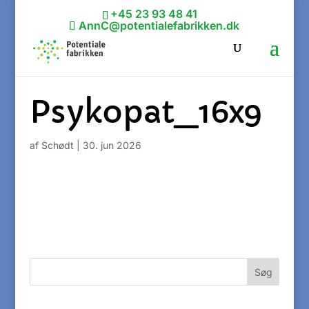
+45 23 93 48 41
AnnC@potentialefabrikken.dk
Psykopat_16x9
af
Schødt
|
30. jun 2026