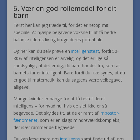
6. Vær en god rollemodel for dit
barn
Først her kan jeg træde til, for det er netop mit
speciale: At hjælpe begavede voksne til at få bedre
balance i deres liv og bruge deres potentiale.
Og her kan du selv prøve en
intelligenstest
, fordi 50-
80% af intelligensen er arvelig, og det er lige så
sandsynligt, at det er dig, dit barn har det fra, som at
barnets far er intelligent. Bare fordi du ikke synes, at du
er god til matematik, kan du sagtens være velbegavet
alligevel.
Mange kvinder er bange for at få testet deres
intelligens – for hvad nu, hvis de slet ikke er så
begavede. Det skyldes tit, at de er ramt af
impostor-
fænomenet
, som er en slags mindreværdskompleks,
der især rammer de begavede.
Du kan læse mere om
intelligens
samt finde ud af, om