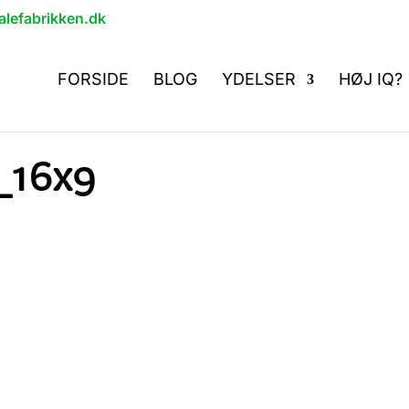
lefabrikken.dk
FORSIDE
BLOG
YDELSER
HØJ IQ?
_16x9