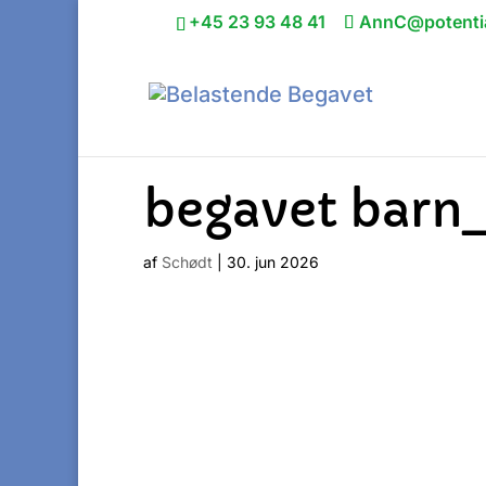
+45 23 93 48 41
AnnC@potentia
begavet barn
af
Schødt
|
30. jun 2026