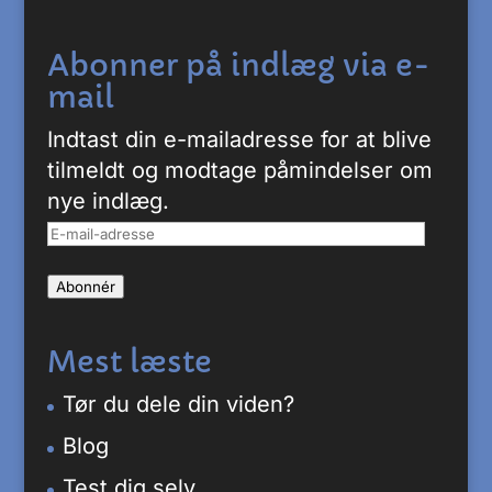
Abonner på indlæg via e-
mail
Indtast din e-mailadresse for at blive
tilmeldt og modtage påmindelser om
nye indlæg.
E-
mail-
Abonnér
adresse
Mest læste
Tør du dele din viden?
Blog
Test dig selv