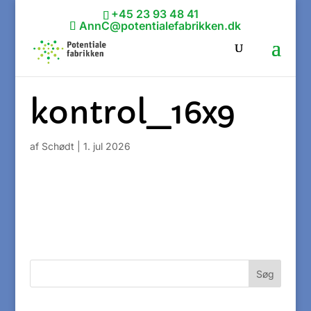
+45 23 93 48 41
AnnC@potentialefabrikken.dk
kontrol_16x9
af
Schødt
|
1. jul 2026