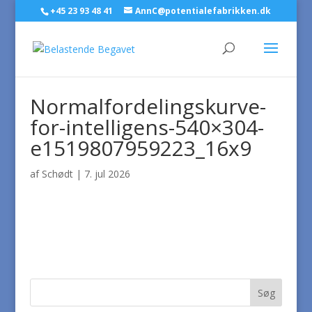
+45 23 93 48 41
AnnC@potentialefabrikken.dk
Normalfordelingskurve-
for-intelligens-540×304-
e1519807959223_16x9
af
Schødt
|
7. jul 2026