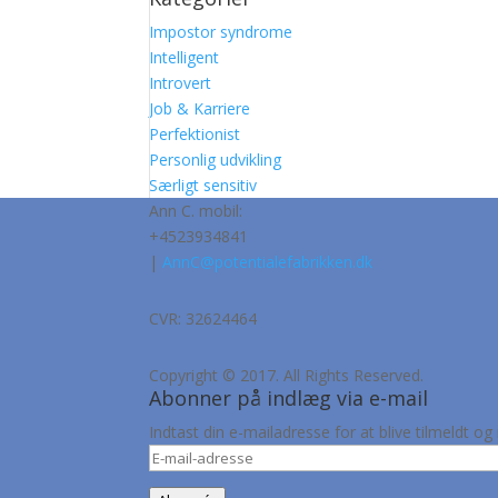
Impostor syndrome
Intelligent
Introvert
Job & Karriere
Perfektionist
Personlig udvikling
Særligt sensitiv
Ann C. mobil:
+4523934841
|
AnnC@potentialefabrikken.dk
CVR: 32624464
Copyright © 2017. All Rights Reserved.
Abonner på indlæg via e-mail
Indtast din e-mailadresse for at blive tilmeldt
E-
mail-