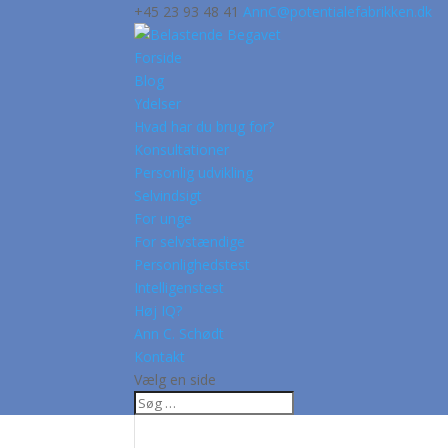
+45 23 93 48 41
AnnC@potentialefabrikken.dk
Forside
Blog
Ydelser
Hvad har du brug for?
Konsultationer
Personlig udvikling
Selvindsigt
For unge
For selvstændige
Personlighedstest
Intelligenstest
Høj IQ?
Ann C. Schødt
Kontakt
Vælg en side