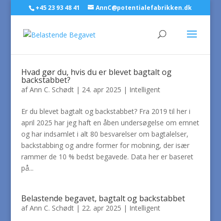
+45 23 93 48 41
AnnC@potentialefabrikken.dk
Hvad gør du, hvis du er blevet bagtalt og
backstabbet?
af
Ann C. Schødt
|
24. apr 2025
|
Intelligent
Er du blevet bagtalt og backstabbet? Fra 2019 til her i
april 2025 har jeg haft en åben undersøgelse om emnet
og har indsamlet i alt 80 besvarelser om bagtalelser,
backstabbing og andre former for mobning, der især
rammer de 10 % bedst begavede. Data her er baseret
på...
Belastende begavet, bagtalt og backstabbet
af
Ann C. Schødt
|
22. apr 2025
|
Intelligent