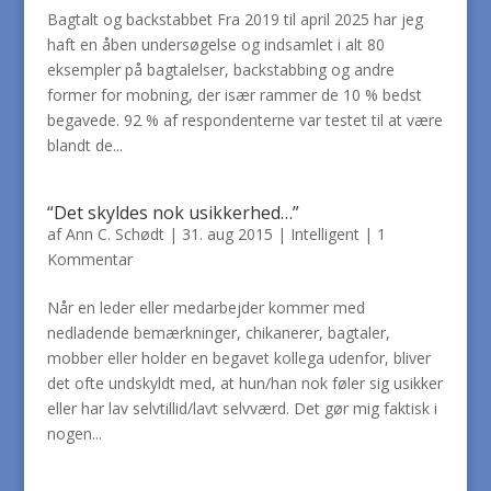
Bagtalt og backstabbet Fra 2019 til april 2025 har jeg
haft en åben undersøgelse og indsamlet i alt 80
eksempler på bagtalelser, backstabbing og andre
former for mobning, der især rammer de 10 % bedst
begavede. 92 % af respondenterne var testet til at være
blandt de...
“Det skyldes nok usikkerhed…”
af
Ann C. Schødt
|
31. aug 2015
|
Intelligent
|
1
Kommentar
Når en leder eller medarbejder kommer med
nedladende bemærkninger, chikanerer, bagtaler,
mobber eller holder en begavet kollega udenfor, bliver
det ofte undskyldt med, at hun/han nok føler sig usikker
eller har lav selvtillid/lavt selvværd. Det gør mig faktisk i
nogen...