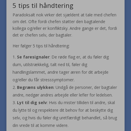
5 tips til håndtering
Paradoksalt nok virker det sjældent at tale med chefen
om det. Ofte fordi chefen støtter den bagtalende
kollega og/eller er konfliktsky. Andre gange er det, fordi
det er chefen selv, der bagtaler.
Her følger 5 tips til håndtering:
Se faresignaler
: De røde flag er, at du føler dig
dum, utilstrækkelig, talt ned til, føler dig
handlingslammet, andre tager æren for dit arbejde
og/eller du får stresssymptomer.
Begræns
ulykken
: Undgå de personer, der bagtaler
andre, nedgør andres arbejde eller lefler for ledelsen.
Lyt til dig selv
: Hvis du mister tilliden til andre, skal
du lytte til og respektere dit behov for at beskytte dig
selv, og hvis du føler dig uretfærdigt behandlet, så brug
din vrede til at komme videre.