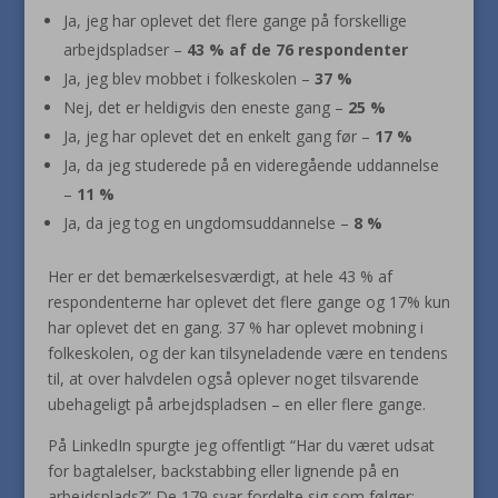
Ja, jeg har oplevet det flere gange på forskellige
arbejdspladser –
43 % af de 76 respondenter
Ja, jeg blev mobbet i folkeskolen –
37 %
Nej, det er heldigvis den eneste gang –
25 %
Ja, jeg har oplevet det en enkelt gang før –
17 %
Ja, da jeg studerede på en videregående uddannelse
–
11 %
Ja, da jeg tog en ungdomsuddannelse –
8 %
Her er det bemærkelsesværdigt, at hele 43 % af
respondenterne har oplevet det flere gange og 17% kun
har oplevet det en gang. 37 % har oplevet mobning i
folkeskolen, og der kan tilsyneladende være en tendens
til, at over halvdelen også oplever noget tilsvarende
ubehageligt på arbejdspladsen – en eller flere gange.
På LinkedIn spurgte jeg offentligt “Har du været udsat
for bagtalelser, backstabbing eller lignende på en
arbejdsplads?” De 179 svar fordelte sig som følger: