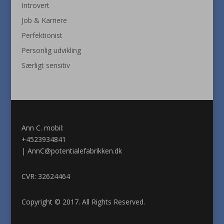
Introvert
Job & Karriere
Perfektionist
Personlig udvikling
Særligt sensitiv
Ann C. mobil:
+4523934841
|
AnnC@potentialefabrikken.dk
CVR: 32624464
Copyright © 2017. All Rights Reserved.