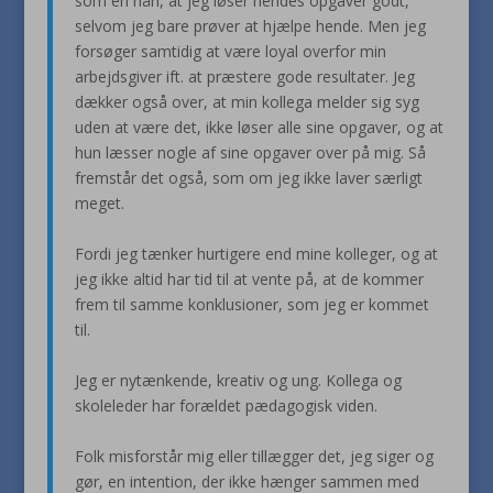
som en hån, at jeg løser hendes opgaver godt,
selvom jeg bare prøver at hjælpe hende. Men jeg
forsøger samtidig at være loyal overfor min
arbejdsgiver ift. at præstere gode resultater. Jeg
dækker også over, at min kollega melder sig syg
uden at være det, ikke løser alle sine opgaver, og at
hun læsser nogle af sine opgaver over på mig. Så
fremstår det også, som om jeg ikke laver særligt
meget.
Fordi jeg tænker hurtigere end mine kolleger, og at
jeg ikke altid har tid til at vente på, at de kommer
frem til samme konklusioner, som jeg er kommet
til.
Jeg er nytænkende, kreativ og ung. Kollega og
skoleleder har forældet pædagogisk viden.
Folk misforstår mig eller tillægger det, jeg siger og
gør, en intention, der ikke hænger sammen med