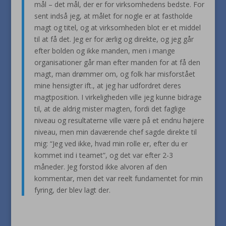
mål – det mål, der er for virksomhedens bedste. For
sent indså jeg, at målet for nogle er at fastholde
magt og titel, og at virksomheden blot er et middel
til at få det. Jeg er for ærlig og direkte, og jeg går
efter bolden og ikke manden, men i mange
organisationer går man efter manden for at få den
magt, man drømmer om, og folk har misforstået
mine hensigter ift., at jeg har udfordret deres
magtposition. I virkeligheden ville jeg kunne bidrage
til, at de aldrig mister magten, fordi det faglige
niveau og resultaterne ville være på et endnu højere
niveau, men min daværende chef sagde direkte til
mig: “Jeg ved ikke, hvad min rolle er, efter du er
kommet ind i teamet”, og det var efter 2-3
måneder. Jeg forstod ikke alvoren af den
kommentar, men det var reelt fundamentet for min
fyring, der blev lagt der.