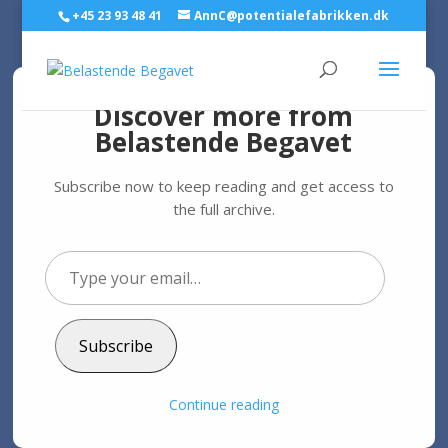
+45 23 93 48 41
AnnC@potentialefabrikken.dk
Discover more from
Belastende Begavet
Hvad gør du, hvis du er
blevet bagtalt og
Subscribe now to keep reading and get access to
backstabbet?
the full archive.
af
Ann C. Schødt
|
24. apr 2025
|
Intelligent
Type
your
email…
Subscribe
Er du blevet bagtalt og
backstabbet?
Continue reading
Fra 2019 til her i april 2025 har jeg haft en åben
undersøgelse om emnet og har indsamlet i alt 80