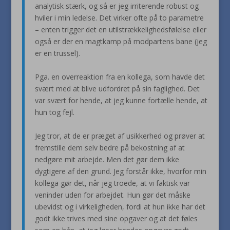
analytisk stærk, og så er jeg irriterende robust og
hviler i min ledelse. Det virker ofte på to parametre
– enten trigger det en utilstrækkelighedsfølelse eller
også er der en magtkamp på modpartens bane (jeg
er en trussel).
Pga. en overreaktion fra en kollega, som havde det
svært med at blive udfordret på sin faglighed. Det
var svært for hende, at jeg kunne fortælle hende, at
hun tog fejl.
Jeg tror, at de er præget af usikkerhed og prøver at
fremstille dem selv bedre på bekostning af at
nedgøre mit arbejde. Men det gør dem ikke
dygtigere af den grund. Jeg forstår ikke, hvorfor min
kollega gør det, når jeg troede, at vi faktisk var
veninder uden for arbejdet. Hun gør det måske
ubevidst og i virkeligheden, fordi at hun ikke har det
godt ikke trives med sine opgaver og at det føles