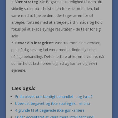
Vær strategisk
: Begræns din ærlighed til dem, du
virkelig stoler på – helst uden for virksomheden, lad
være med at hjælpe dem, der tager æren for dit
arbejde, fortsæt med at arbejde på din måde og hold
fokus på at skabe synlige resultater – de taler for sig
selv.
Bevar din integritet
: Vær tro imod dine værdier,
pas på dig selv og lad være med at finde dig i den
dårlige behandling. Det er lettere at komme videre, når
du har holdt fast i ordentlighed og kan se dig selv i
øjenene.
Læs også:
Er du blevet uretfærdigt behandlet – og fyret?
Ubevidst begavet og ikke strategisk… endnu
4 grunde til at begavede ikke gør karriere
Er det accepteret at være mere intelligent end