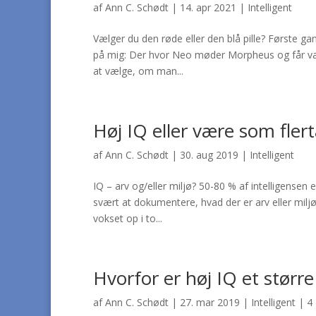
af
Ann C. Schødt
|
14. apr 2021
|
Intelligent
Vælger du den røde eller den blå pille? Første gan
på mig: Der hvor Neo møder Morpheus og får valge
at vælge, om man...
Høj IQ eller være som flerta
af
Ann C. Schødt
|
30. aug 2019
|
Intelligent
IQ – arv og/eller miljø? 50-80 % af intelligensen 
svært at dokumentere, hvad der er arv eller miljø
vokset op i to...
Hvorfor er høj IQ et størr
af
Ann C. Schødt
|
27. mar 2019
|
Intelligent
|
4