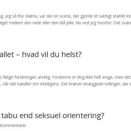
g, jeg så the Matrix, var der en scene, der gjorde et særligt stærkt in
t mellem den røde eller den blå pille. Nu ved jeg hvorfor: Det svarer
llet – hvad vil du helst?
er ifølge forskningen arvelig. Forskerne er dog ikke helt enige, men det
, når det handler om intelligens. Det kræver enæggede tvillinger, der 
e tabu end seksuel orientering?
 Kommentarer