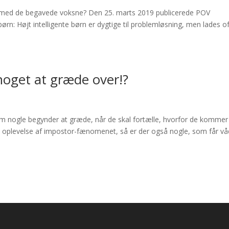
 med de begavede voksne? Den 25. marts 2019 publicerede POV
ørn: Højt intelligente børn er dygtige til problemløsning, men lades of
 noget at græde over!?
om nogle begynder at græde, når de skal fortælle, hvorfor de kommer
res oplevelse af impostor-fænomenet, så er der også nogle, som får v