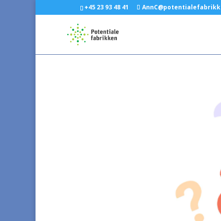
+45 23 93 48 41
AnnC@potentialefabrikk