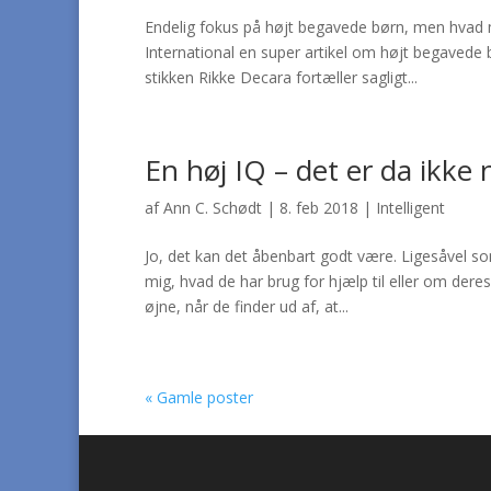
Endelig fokus på højt begavede børn, men hvad
International en super artikel om højt begavede b
stikken Rikke Decara fortæller sagligt...
En høj IQ – det er da ikke
af
Ann C. Schødt
|
8. feb 2018
|
Intelligent
Jo, det kan det åbenbart godt være. Ligesåvel s
mig, hvad de har brug for hjælp til eller om de
øjne, når de finder ud af, at...
« Gamle poster