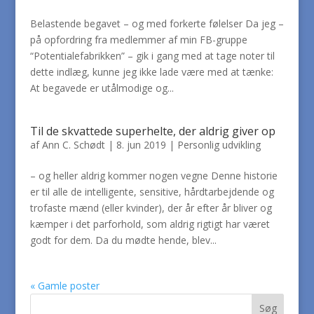
Belastende begavet – og med forkerte følelser Da jeg –
på opfordring fra medlemmer af min FB-gruppe
“Potentialefabrikken” – gik i gang med at tage noter til
dette indlæg, kunne jeg ikke lade være med at tænke:
At begavede er utålmodige og...
Til de skvattede superhelte, der aldrig giver op
af
Ann C. Schødt
|
8. jun 2019
|
Personlig udvikling
– og heller aldrig kommer nogen vegne Denne historie
er til alle de intelligente, sensitive, hårdtarbejdende og
trofaste mænd (eller kvinder), der år efter år bliver og
kæmper i det parforhold, som aldrig rigtigt har været
godt for dem. Da du mødte hende, blev...
« Gamle poster