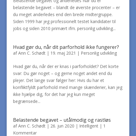
Belastende begavet og anderledes Når du er
belastende begavet – blandt de øverste procenter – er
du meget anderledes end den brede midtergruppe.
Siden 1999 har jeg professionelt testet kandidater til
jobs og siden 2010 primært ifm. personlig udvikling...
Hvad gør du, når dit parforhold ikke fungerer?
af
Ann C. Schødt
|
19. maj 2021
|
Personlig udvikling
Hvad gør du, når der er knas i parforholdet? Det korte
svar: Du gør noget – og gerne noget andet end du
plejer. Det lange svar følger her: Hvis du har et
konfliktfyldt parforhold med mange skænderier, kan jeg
ikke hjælpe dig, for det har jeg kun meget
begrænsede...
Belastende begavet – utålmodig og rastløs
af
Ann C. Schødt
|
26. jun 2020
|
Intelligent
|
1
Kommentar