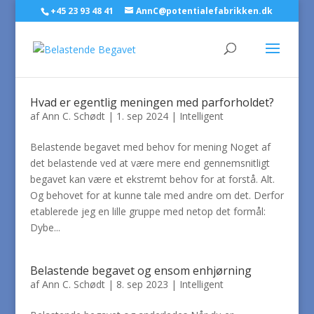
+45 23 93 48 41
AnnC@potentialefabrikken.dk
Hvad er egentlig meningen med parforholdet?
af
Ann C. Schødt
|
1. sep 2024
|
Intelligent
Belastende begavet med behov for mening Noget af
det belastende ved at være mere end gennemsnitligt
begavet kan være et ekstremt behov for at forstå. Alt.
Og behovet for at kunne tale med andre om det. Derfor
etablerede jeg en lille gruppe med netop det formål:
Dybe...
Belastende begavet og ensom enhjørning
af
Ann C. Schødt
|
8. sep 2023
|
Intelligent