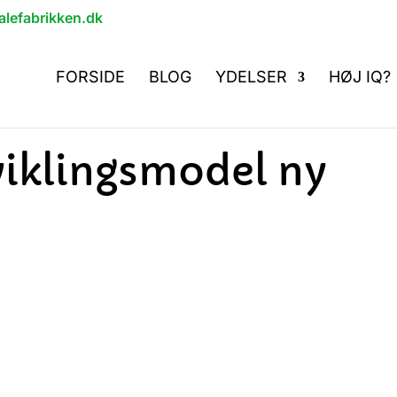
lefabrikken.dk
FORSIDE
BLOG
YDELSER
HØJ IQ?
viklingsmodel ny