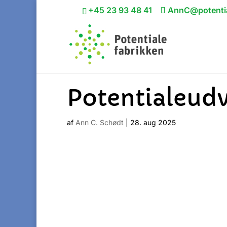
+45 23 93 48 41
AnnC@potentia
Potentialeud
af
Ann C. Schødt
|
28. aug 2025