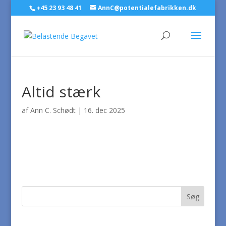
+45 23 93 48 41
AnnC@potentialefabrikken.dk
Altid stærk
af
Ann C. Schødt
|
16. dec 2025