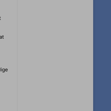
t
at
lige