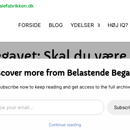
lefabrikken.dk
FORSIDE
BLOG
YDELSER
HØJ IQ?
gavet: Skal du være
øje IQ?
scover more from Belastende Bega
Kommentarer
ubscribe now to keep reading and get access to the full archiv
email…
Subscr
m din høje IQ eller holde d
Continue reading