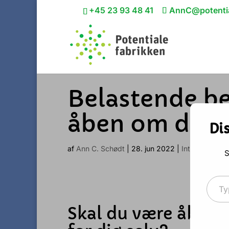
+45 23 93 48 41
AnnC@potentia
Belastende be
åben om din h
Di
af
Ann C. Schødt
|
28. jun 2022
|
Intelligent
|
2 
S
Type your 
Skal du være åben o