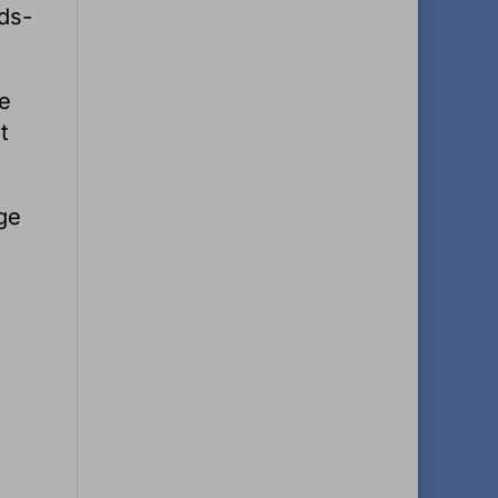
ids-
re
t
age