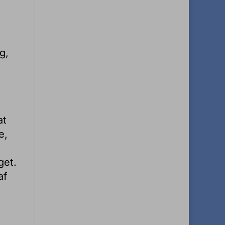
g,
at
e,
get.
af