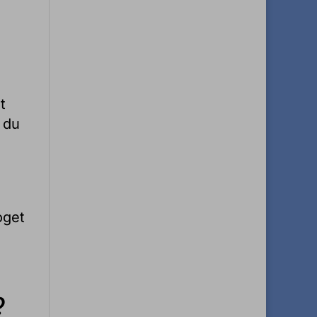
t
t du
oget
?