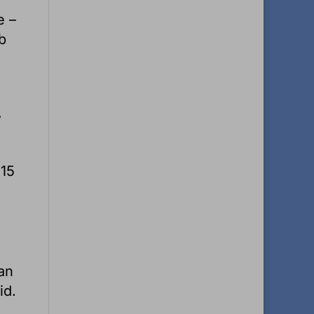
e –
b
,
 15
kan
id.