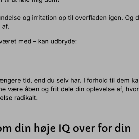
lse og irritation op til overfladen igen. Og d
 af.
sværet med – kan udbryde:
længere tid, end du selv har. I forhold til dem k
ne være åben og frit dele din oplevelse af, hvo
else radikalt.
m din høje IQ over for din