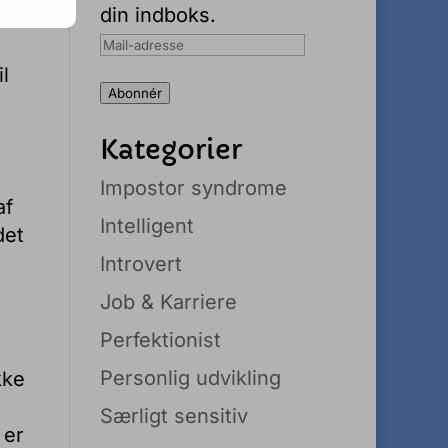
din indboks.
Mail-
adresse
l
Abonnér
Kategorier
Impostor syndrome
af
Intelligent
det
Introvert
Job & Karriere
Perfektionist
Personlig udvikling
kke
Særligt sensitiv
 er