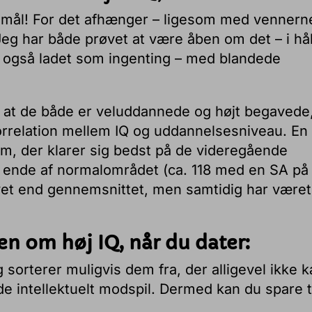
gsmål! For det afhænger – ligesom med vennern
Jeg har både prøvet at være åben om det – i hå
også ladet som ingenting – med blandede
 at de både er veluddannede og højt begavede
orrelation mellem IQ og uddannelsesniveau. En
m, der klarer sig bedst på de videregående
e ende af normalområdet (ca. 118 med en SA på
avet end gennemsnittet, men samtidig har været
en om høj IQ, når du dater:
g sorterer muligvis dem fra, der alligevel ikke 
de intellektuelt modspil. Dermed kan du spare t