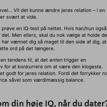
vel… Vil det kunne ændre jeres relation – i en
 er svært at vide.
t prøve en IQ-test på nettet. Hvis han/hun også
 det. Men ellers, skal du nok vælge at holde de
elv har vænnet dig så meget til den side af dig, a
sætte ord på det længere.
n tendens til, at det
enten
trigger en
v for at konkurrere om at være den klogeste.
t godt for jeres relation. Fordi det forrykker n
lance såvel som værdimæssig balance.
m din høje IQ, når du dater