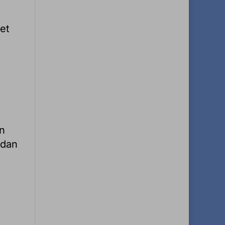
et
an
rdan