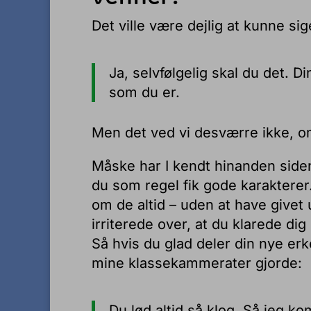
Det ville være dejlig at kunne sig
Ja, selvfølgelig skal du det. 
som du er.
Men det ved vi desværre ikke, om
Måske har I kendt hinanden siden
du som regel fik gode karakterer
om de altid – uden at have givet 
irriterede over, at du klarede dig
Så hvis du glad deler din nye er
mine klassekammerater gjorde:
Du lød altid så klog. Så jeg ko