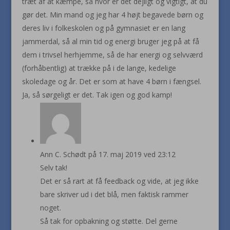
træt af at kæmpe, så hvor er det dejligt og vigtigt, at du
gør det. Min mand og jeg har 4 højt begavede børn og
deres liv i folkeskolen og på gymnasiet er en lang
jammerdal, så al min tid og energi bruger jeg på at få
dem i trivsel herhjemme, så de har energi og selvværd
(forhåbentlig) at trække på i de lange, kedelige
skoledage og år. Det er som at have 4 børn i fængsel.
Ja, så sørgeligt er det. Tak igen og god kamp!
Ann C. Schødt
på 17. maj 2019 ved 23:12
Selv tak!
Det er så rart at få feedback og vide, at jeg ikke
bare skriver ud i det blå, men faktisk rammer
noget.
Så tak for opbakning og støtte. Del gerne