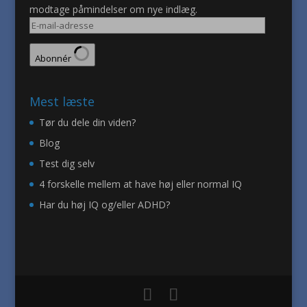
modtage påmindelser om nye indlæg.
E-
mail-
adresse
Abonnér
Mest læste
Tør du dele din viden?
Blog
Test dig selv
4 forskelle mellem at have høj eller normal IQ
Har du høj IQ og/eller ADHD?