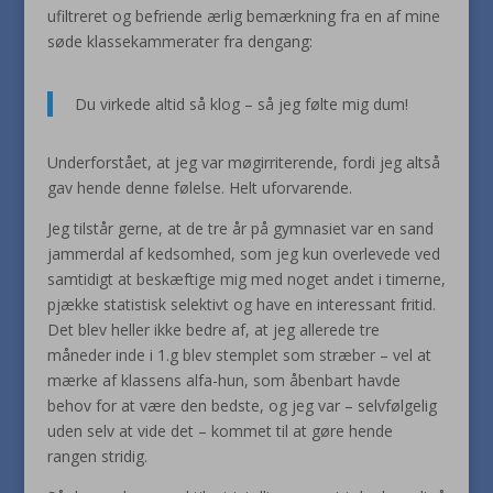
ufiltreret og befriende ærlig bemærkning fra en af mine
søde klassekammerater fra dengang:
Du virkede altid så klog – så jeg følte mig dum!
Underforstået, at jeg var møgirriterende, fordi jeg altså
gav hende denne følelse. Helt uforvarende.
Jeg tilstår gerne, at de tre år på gymnasiet var en sand
jammerdal af kedsomhed, som jeg kun overlevede ved
samtidigt at beskæftige mig med noget andet i timerne,
pjække statistisk selektivt og have en interessant fritid.
Det blev heller ikke bedre af, at jeg allerede tre
måneder inde i 1.g blev stemplet som stræber – vel at
mærke af klassens alfa-hun, som åbenbart havde
behov for at være den bedste, og jeg var – selvfølgelig
uden selv at vide det – kommet til at gøre hende
rangen stridig.