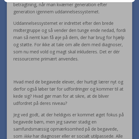
betragtning, når man kværner generation efter
generation igennem uddannelsessystemet.
Uddannelsessystemet er indrettet efter den brede
midtergruppe og så vender den tunge ende nedad, fordi
man så nemt kan få øje på dem, der har brug for hjælp
og støtte. For ikke at tale om alle dem med diagnoser,
som nu med vold og magt skal inkluderes. Det er dér
ressourcerne primært anvendes.
Hvad med de begavede elever, der hurtigt lærer nyt og
derfor også løber tør for udfordringer og kommer til at
kede sig? Hvad gør man for at sikre, at de bliver
udfordret på deres niveau?
Jeg ved godt, at der heldigvis er kommet øget fokus på
begavede børn, men jeg savner stadig en
samfundsmæssig opmærksomhed på de begavede,
som
ikke
har diagnoser eller er socialt utilpassede. Alle