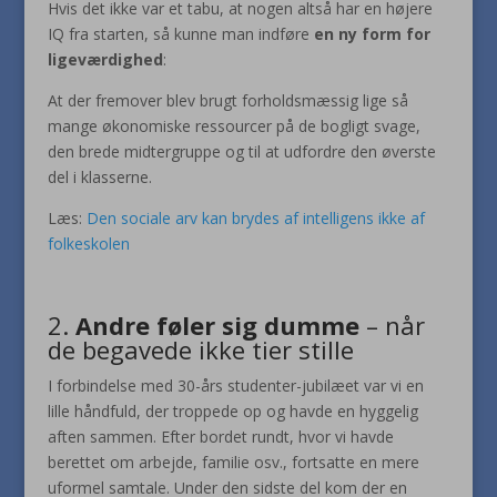
Hvis det ikke var et tabu, at nogen altså har en højere
IQ fra starten, så kunne man indføre
en ny form for
ligeværdighed
:
At der fremover blev brugt forholdsmæssig lige så
mange økonomiske ressourcer på de bogligt svage,
den brede midtergruppe og til at udfordre den øverste
del i klasserne.
Læs:
Den sociale arv kan brydes af intelligens ikke af
folkeskolen
2.
Andre føler sig dumme
– når
de begavede ikke tier stille
I forbindelse med 30-års studenter-jubilæet var vi en
lille håndfuld, der troppede op og havde en hyggelig
aften sammen. Efter bordet rundt, hvor vi havde
berettet om arbejde, familie osv., fortsatte en mere
uformel samtale. Under den sidste del kom der en