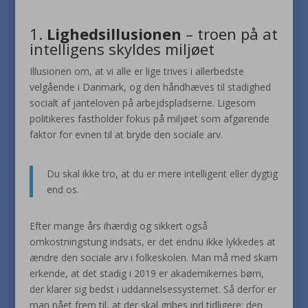
1.
Lighedsillusionen
– troen på at
intelligens skyldes miljøet
Illusionen om, at vi alle er lige trives i allerbedste
velgående i Danmark, og den håndhæves til stadighed
socialt af janteloven på arbejdspladserne. Ligesom
politikeres fastholder fokus på miljøet som afgørende
faktor for evnen til at bryde den sociale arv.
Du skal ikke tro, at du er mere intelligent eller dygtig
end os.
Efter mange års ihærdig og sikkert også
omkostningstung indsats, er det endnu ikke lykkedes at
ændre den sociale arv i folkeskolen. Man må med skam
erkende, at det stadig i 2019 er akademikernes børn,
der klarer sig bedst i uddannelsessystemet. Så derfor er
man nået frem til, at der skal gribes ind tidligere; den