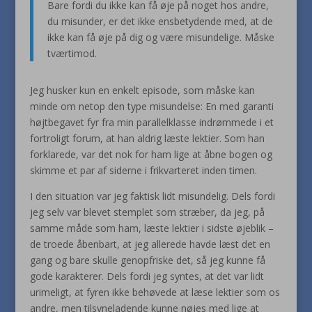
Bare fordi du ikke kan få øje på noget hos andre,
du misunder, er det ikke ensbetydende med, at de
ikke kan få øje på dig og være misundelige. Måske
tværtimod.
Jeg husker kun en enkelt episode, som måske kan
minde om netop den type misundelse: En med garanti
højtbegavet fyr fra min parallelklasse indrømmede i et
fortroligt forum, at han aldrig læste lektier. Som han
forklarede, var det nok for ham lige at åbne bogen og
skimme et par af siderne i frikvarteret inden timen.
I den situation var jeg faktisk lidt misundelig. Dels fordi
jeg selv var blevet stemplet som stræber, da jeg, på
samme måde som ham, læste lektier i sidste øjeblik –
de troede åbenbart, at jeg allerede havde læst det en
gang og bare skulle genopfriske det, så jeg kunne få
gode karakterer. Dels fordi jeg syntes, at det var lidt
urimeligt, at fyren ikke behøvede at læse lektier som os
andre, men tilsyneladende kunne nøjes med lige at