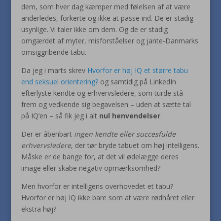
dem, som hver dag kæmper med følelsen af at være
anderledes, forkerte og ikke at passe ind. De er stadig
usynlige. Vi taler ikke om dem. Og de er stadig
omgærdet af myter, misforståelser og jante-Danmarks
omsiggribende tabu.
Da jeg i marts skrev
Hvorfor er høj IQ et større tabu
end seksuel orientering?
og samtidig på LinkedIn
efterlyste kendte og erhvervsledere, som turde stå
frem og vedkende sig begavelsen – uden at sætte tal
på IQ’en – så fik jeg i alt
nul henvendelser
.
Der er åbenbart
ingen kendte eller succesfulde
erhvervsledere
, der tør bryde tabuet om høj intelligens.
Måske er de bange for, at det vil ødelægge deres
image eller skabe negativ opmærksomhed?
Men hvorfor er intelligens overhovedet et tabu?
Hvorfor er høj IQ ikke bare som at være rødhåret eller
ekstra høj?