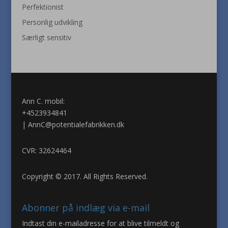
Perfektionist
Personlig udvikling
Særligt sensitiv
Ann C. mobil:
+4523934841
|
AnnC@potentialefabrikken.dk
CVR: 32624464
Copyright © 2017. All Rights Reserved.
Abonner på indlæg via e-mail
Indtast din e-mailadresse for at blive tilmeldt og