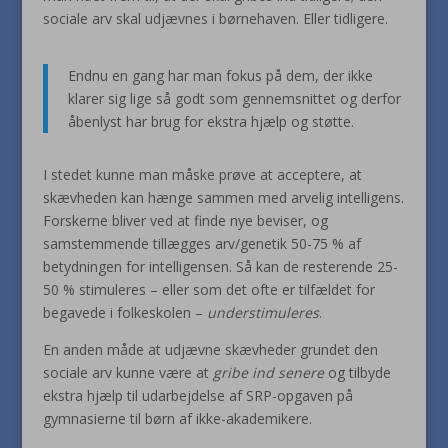
sociale arv skal udjævnes i børnehaven. Eller tidligere.
Endnu en gang har man fokus på dem, der ikke
klarer sig lige så godt som gennemsnittet og derfor
åbenlyst har brug for ekstra hjælp og støtte.
I stedet kunne man måske prøve at acceptere, at
skævheden kan hænge sammen med arvelig intelligens.
Forskerne bliver ved at finde nye beviser, og
samstemmende tillægges arv/genetik 50-75 % af
betydningen for intelligensen. Så kan de resterende 25-
50 % stimuleres – eller som det ofte er tilfældet for
begavede i folkeskolen –
understimuleres
.
En anden måde at udjævne skævheder grundet den
sociale arv kunne være at
gribe ind senere
og tilbyde
ekstra hjælp til udarbejdelse af SRP-opgaven på
gymnasierne til børn af ikke-akademikere.