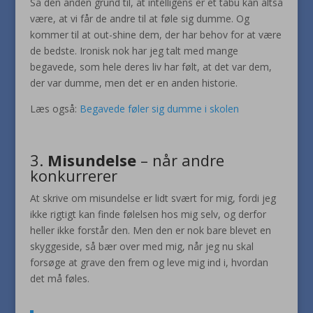
Så den anden grund til, at intelligens er et tabu kan altså
være, at vi får de andre til at føle sig dumme. Og
kommer til at out-shine dem, der har behov for at være
de bedste. Ironisk nok har jeg talt med mange
begavede, som hele deres liv har følt, at det var dem,
der var dumme, men det er en anden historie.
Læs også:
Begavede føler sig dumme i skolen
3.
Misundelse
– når andre
konkurrerer
At skrive om misundelse er lidt svært for mig, fordi jeg
ikke rigtigt kan finde følelsen hos mig selv, og derfor
heller ikke forstår den. Men den er nok bare blevet en
skyggeside, så bær over med mig, når jeg nu skal
forsøge at grave den frem og leve mig ind i, hvordan
det må føles.