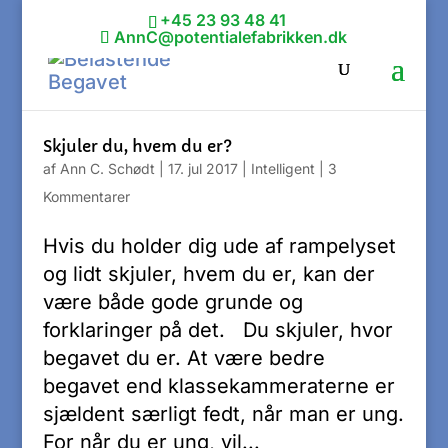
+45 23 93 48 41
AnnC@potentialefabrikken.dk
Skjuler du, hvem du er?
af
Ann C. Schødt
|
17. jul 2017
|
Intelligent
|
3
Kommentarer
Hvis du holder dig ude af rampelyset
og lidt skjuler, hvem du er, kan der
være både gode grunde og
forklaringer på det. Du skjuler, hvor
begavet du er. At være bedre
begavet end klassekammeraterne er
sjældent særligt fedt, når man er ung.
For når du er ung, vil...