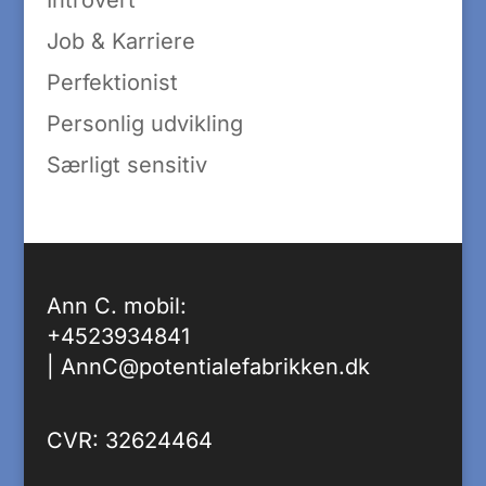
Introvert
Job & Karriere
Perfektionist
Personlig udvikling
Særligt sensitiv
Ann C. mobil:
+4523934841
|
AnnC@potentialefabrikken.dk
CVR: 32624464