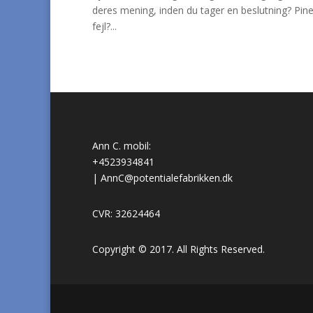
deres mening, inden du tager en beslutning? Piner
fejl?...
Ann C. mobil:
+4523934841
|
AnnC@potentialefabrikken.dk
CVR: 32624464
Copyright © 2017. All Rights Reserved.