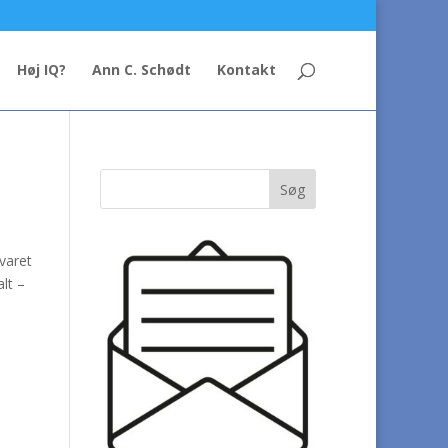
Høj IQ?
Ann C. Schødt
Kontakt
svaret
lt –