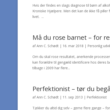
Hvis der findes en slags diagnose til børn af alk
Kroniske Hjælpere. Men det kan de ikke få piller
livet. ...
Må du rose barnet – for re
af
Ann C. Schødt
|
16. mar 2018
|
Personlig udvi
Om du skal rose resultatet, anerkende processen
kan forældre til gengæld identificere hos deres 
tilbage i 2009 har flere...
Perfektionist – tør du begå
af
Ann C. Schødt
|
11. sep 2013
|
Perfektionist
Tjekker du altid dig selv – gerne flere gange – fo