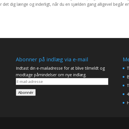
 det dig længe og inderligt, når du en sjælden gang alligevel begår e
Abonner på indlæg via e-mail
Me
Indtast din e-mailadresse for at blive tilmeldt og
T
modtage påmindelser om nye indlæg.
B
E-
T
mail-
Abonnér
4
adresse
H