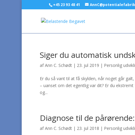
+45 23 93 48 41
AnnC@potentialefabri
Siger du automatisk undsk
af
Ann C. Schødt
|
23. jul 2019
|
Personlig udvikl
Er du så vant til at få skylden, når noget går gal
– uanset om det egentlig var dit? Er du ekstremt f
og...
Diagnose til de pårørende
af
Ann C. Schødt
|
23. jul 2018
|
Personlig udvikl