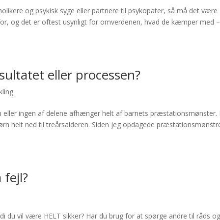
oholikere og psykisk syge eller partnere til psykopater, så må det være
 for, og det er oftest usynligt for omverdenen, hvad de kæmper med –
sultatet eller processen?
kling
 eller ingen af delene afhænger helt af barnets præstationsmønster.
børn helt ned til treårsalderen. Siden jeg opdagede præstationsmønst
 fejl?
rdi du vil være HELT sikker? Har du brug for at spørge andre til råds o