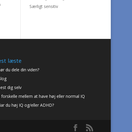
n
Særligt sensitiv
st læste
ør du dele din viden?
log
est dig selv
 forskelle mellem at have høj eller normal IQ
ar du høj IQ og/eller ADHD?