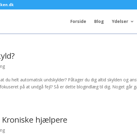
kken.dk
Forside
Blog
Ydelser
yld?
ing
t, at du helt automatisk undskylder? Påtager du dig altid skylden og an
okuseret på at undgå fejl? Så er dette blogindlæg til dig. Noget går ga
: Kroniske hjælpere
ing