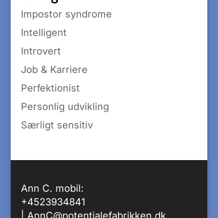
Impostor syndrome
Intelligent
Introvert
Job & Karriere
Perfektionist
Personlig udvikling
Særligt sensitiv
Ann C. mobil:
+4523934841
|
AnnC@potentialefabrikken.dk