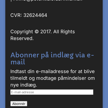
CVR: 32624464
Copyright © 2017. All Rights
Reserved.
Abonner på indlæg via e-
mail
Indtast din e-mailadresse for at blive
tilmeldt og modtage påmindelser om
nye indlæg.
E-
mail-
Abonnér
adresse