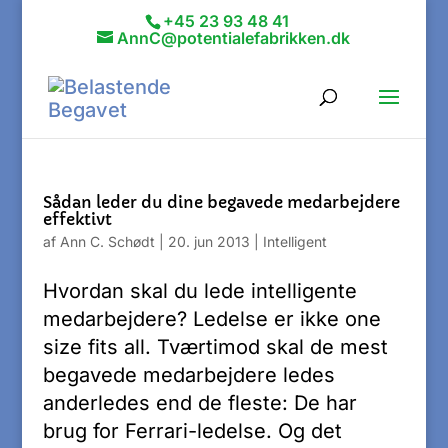
+45 23 93 48 41
AnnC@potentialefabrikken.dk
Sådan leder du dine begavede medarbejdere
effektivt
af
Ann C. Schødt
|
20. jun 2013
|
Intelligent
Hvordan skal du lede intelligente
medarbejdere? Ledelse er ikke one
size fits all. Tværtimod skal de mest
begavede medarbejdere ledes
anderledes end de fleste: De har
brug for Ferrari-ledelse. Og det