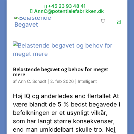
+45 23 93 48 41
AnnC@potentialefabrikken.dk
Belastende begavet og behov for meget
mere
af
Ann C. Schødt
|
2. feb 2026
|
Intelligent
Høj IQ og anderledes end flertallet At
være blandt de 5 % bedst begavede i
befolkningen er et usynligt vilkår,
som har langt større konsekvenser,
end man umiddelbart skulle tro. Nej,