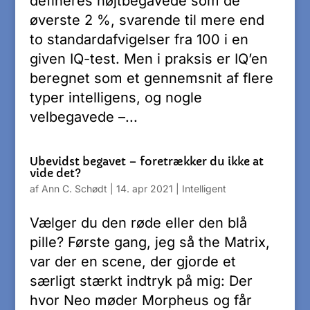
defineres højtbegavede som de
øverste 2 %, svarende til mere end
to standardafvigelser fra 100 i en
given IQ-test. Men i praksis er IQ’en
beregnet som et gennemsnit af flere
typer intelligens, og nogle
velbegavede –...
Ubevidst begavet – foretrækker du ikke at
vide det?
af
Ann C. Schødt
|
14. apr 2021
|
Intelligent
Vælger du den røde eller den blå
pille? Første gang, jeg så the Matrix,
var der en scene, der gjorde et
særligt stærkt indtryk på mig: Der
hvor Neo møder Morpheus og får