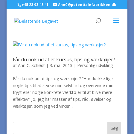
+45 23 93 48 41
AnnC@potentialefabrikken.dk
Får du nok ud af et kursus, tips og værktøjer?
af
Ann C. Schødt
|
3. maj 2013
|
Personlig udvikling
Får du nok ud af tips og værktøjer? “Har du ikke lige
nogle tips til at styrke min selvtillid og overvinde min
frygt eller nogle konkrete værktøjer til at blive mere
effektiv?” Jo, jeg har masser af tips, råd, øvelser og
værktøjer, som jeg ved virker....