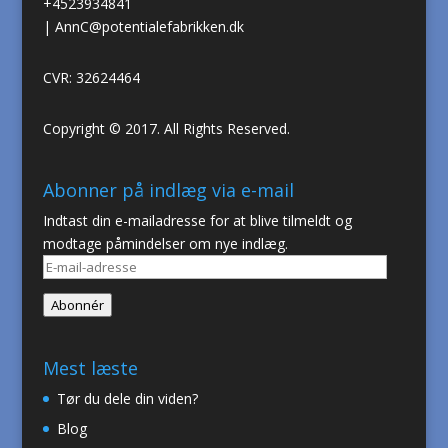
+4523934841
|
AnnC@potentialefabrikken.dk
CVR: 32624464
Copyright © 2017. All Rights Reserved.
Abonner på indlæg via e-mail
Indtast din e-mailadresse for at blive tilmeldt og
modtage påmindelser om nye indlæg.
E-
mail-
Abonnér
adresse
Mest læste
Tør du dele din viden?
Blog