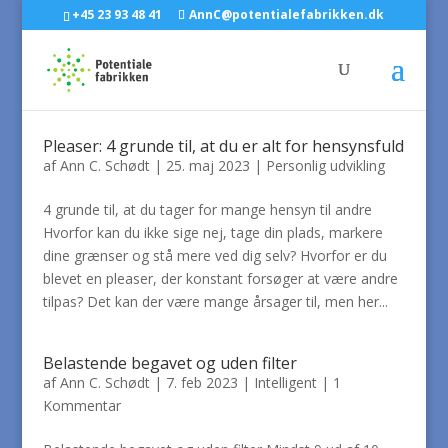
+45 23 93 48 41
AnnC@potentialefabrikken.dk
Pleaser: 4 grunde til, at du er alt for hensynsfuld
af
Ann C. Schødt
|
25. maj 2023
|
Personlig udvikling
4 grunde til, at du tager for mange hensyn til andre
Hvorfor kan du ikke sige nej, tage din plads, markere
dine grænser og stå mere ved dig selv? Hvorfor er du
blevet en pleaser, der konstant forsøger at være andre
tilpas? Det kan der være mange årsager til, men her...
Belastende begavet og uden filter
af
Ann C. Schødt
|
7. feb 2023
|
Intelligent
|
1
Kommentar