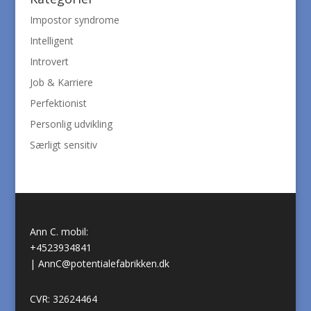
Impostor syndrome
Intelligent
Introvert
Job & Karriere
Perfektionist
Personlig udvikling
Særligt sensitiv
Ann C. mobil:
+4523934841
|
AnnC@potentialefabrikken.dk
CVR: 32624464