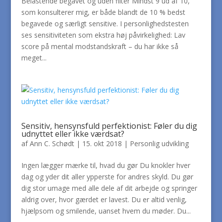
Belastende begavet og uden filter Mindst 9 ud af 10,
som konsulterer mig, er både blandt de 10 % bedst
begavede og særligt sensitive. I personlighedstesten
ses sensitiviteten som ekstra høj påvirkelighed: Lav
score på mental modstandskraft – du har ikke så
meget...
Sensitiv, hensynsfuld perfektionist: Føler du dig
udnyttet eller ikke værdsat?
af
Ann C. Schødt
|
15. okt 2018
|
Personlig udvikling
Ingen lægger mærke til, hvad du gør Du knokler hver
dag og yder dit aller ypperste for andres skyld. Du gør
dig stor umage med alle dele af dit arbejde og springer
aldrig over, hvor gærdet er lavest. Du er altid venlig,
hjælpsom og smilende, uanset hvem du møder. Du...