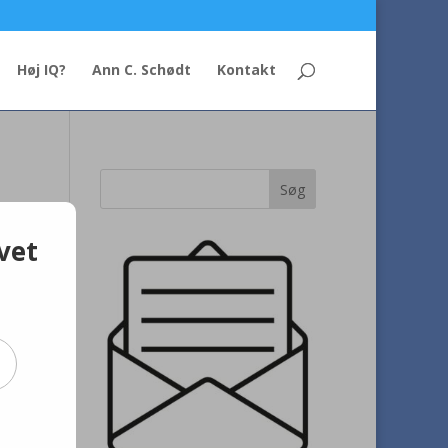
Høj IQ?
Ann C. Schødt
Kontakt
vet
e