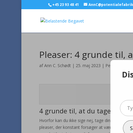
+45 23 93 48 41
AnnC@potentialefabri
Pleaser: 4 grunde til, 
af
Ann C. Schødt
|
25. maj 2023
|
Personlig udvi
Di
Foto: 
Type
4 grunde til, at du tager for 
your
email
Hvorfor kan du ikke sige nej, tage din plads, ma
pleaser, der konstant forsøger at være andre ti
S