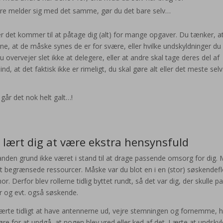
dre melder sig med det samme, gør du det bare selv…
r det kommer til at påtage dig (alt) for mange opgaver. Du tænker, a
verne, at de måske synes de er for svære, eller hvilke undskyldninger du
overvejer slet ikke at delegere, eller at andre skal tage deres del af
nd, at det faktisk ikke er rimeligt, du skal gøre alt eller det meste selv
går det nok helt galt…!
 lært dig at være ekstra hensynsfuld
 anden grund ikke været i stand til at drage passende omsorg for dig.
begrænsede ressourcer. Måske var du blot en i en (stor) søskendef
 Derfor blev rollerne tidlig byttet rundt, så det var dig, der skulle p
r og evt. også søskende.
lærte tidligt at have antennerne ud, vejre stemningen og fornemme, 
re for at undgå, at nogen blev vred eller ked af det. Lærte at undskyl