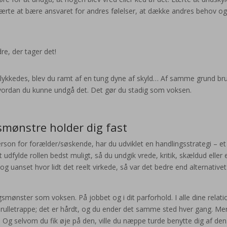
t. Lærte at bære ansvaret for andres følelser, at dække andres behov og
re, der tager det!
 lykkedes, blev du ramt af en tung dyne af skyld… Af samme grund br
, hvordan du kunne undgå det. Det gør du stadig som voksen.
smønstre holder dig fast
son for forælder/søskende, har du udviklet en handlingsstrategi – et
udfylde rollen bedst muligt, så du undgik vrede, kritik, skældud eller 
og uanset hvor lidt det reelt virkede, så var det bedre end alternativet
mønster som voksen. På jobbet og i dit parforhold. I alle dine relati
 rulletrappe; det er hårdt, og du ender det samme sted hver gang. Me
. Og selvom du fik øje på den, ville du næppe turde benytte dig af de