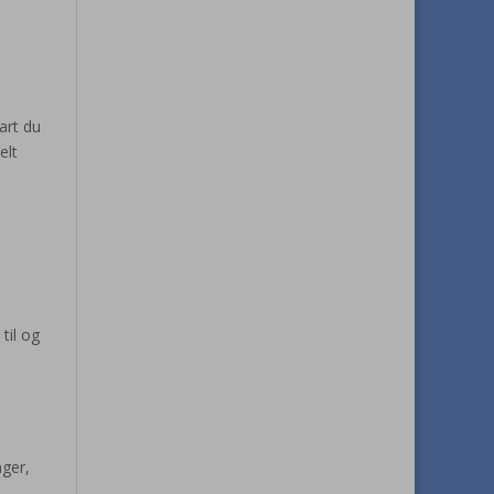
art du
elt
til og
nger,