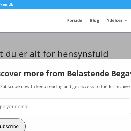
kken.dk
Forside
Blog
Ydelser
at du er alt for hensynsfuld
kling
scover more from Belastende Bega
Subscribe now to keep reading and get access to the full archive.
Ann C. Schødt
mange hensyn til andre
…
rkere dine grænser og stå mere ved dig selv? Hvorfor er du blevet en
lpas? Det kan der være mange årsager til, men her er de 4 overordned
ubscribe