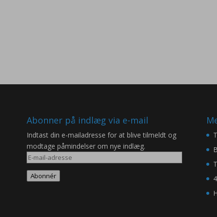
Abonner på indlæg via e-mail
Me
Indtast din e-mailadresse for at blive tilmeldt og
T
modtage påmindelser om nye indlæg.
B
E-
T
mail-
Abonnér
4
adresse
H