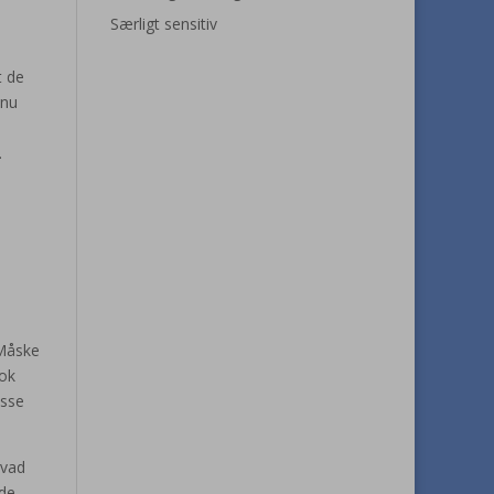
Særligt sensitiv
t de
 nu
.
 Måske
lok
asse
hvad
de,