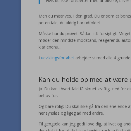
Hvis du ikke fortsætter med at please, bliver d
Men du mistrives. I den grad. Du er som et bon
potentiale, du aldrig har udfoldet…
Måske har du prøvet. Sådan lidt forsigtigt. Mege
møder den mindste modstand, reagerer du automat
klar endnu…
I
udviklingsforløbet
arbejder vi med alle 4 grunde
Kan du holde op med at være 
Ja. Du kan i hvert fald få skruet kraftigt ned for 
behov for.
Og bare rolig: Du skal ikke gå fra den ene ende af
hensynsløs og ligeglad med andre.
Til gengæld kan jeg godt love dig, at livet og and
der skal til for at du bliver bevidst og kan flytte d