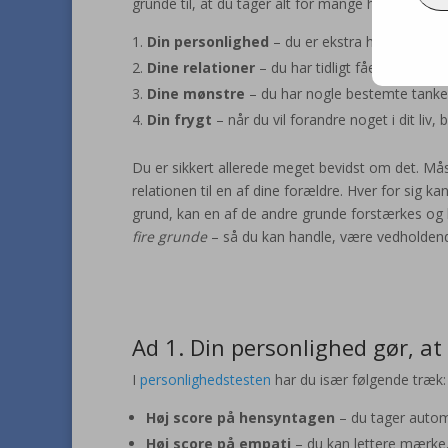
grunde til, at du tager alt for mange hensyn til 
Din personlighed
– du er ekstra hensynsfuld
Dine relationer
– du har tidligt fået en roll
Dine mønstre
– du har nogle bestemte tanke
Din frygt
– når du vil forandre noget i dit liv,
Du er sikkert allerede meget bevidst om det. Måsk
relationen til en af dine forældre. Hver for sig
grund, kan en af de andre grunde forstærkes og b
fire grunde
– så du kan handle, være vedholdend
Ad 1. Din personlighed gør, at
I
personlighedstesten
har du især følgende træk:
Høj score på hensyntagen
– du tager automa
Høj score på empati
– du kan lettere mærke