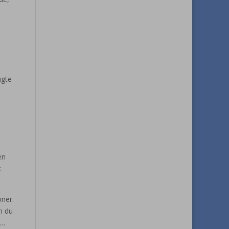
ugte
en
:
oner.
n du
n…