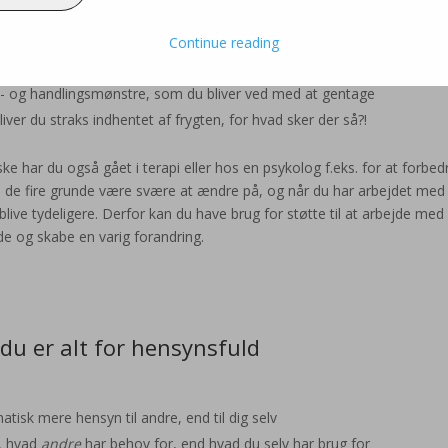
andre – og glemmer dig selv:
, empatisk og ansvarlig
Continue reading
e, der passede til dine forældres/søskendes behov
- og handlingsmønstre, som du bliver ved med at gentage
 bliver du straks indhentet af frygten, for hvad sker der så?!
e har du også gået i terapi eller hos en psykolog f.eks. for at forbed
 kan de fire grunde være svære at ændre på, og når du har arbejdet med
live tydeligere. Derfor kan du have brug for støtte til at arbejde med
e og skabe en varig forandring.
 du er alt for hensynsfuld
tisk mere hensyn til andre, end til dig selv
, hvad
andre
har behov for, end hvad du selv har brug for