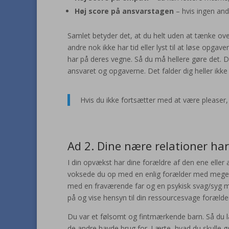
Høj score på ansvarstagen
– hvis ingen an
Samlet betyder det, at du helt uden at tænke ove
andre nok ikke har tid eller lyst til at løse opga
har på deres vegne. Så du må hellere gøre det. Du 
ansvaret og opgaverne. Det falder dig heller ikke i
Hvis du ikke fortsætter med at være pleaser, 
Ad 2. Dine nære relationer har
I din opvækst har dine forældre af den ene eller
voksede du op med en enlig forælder med meget 
med en fraværende far og en psykisk svag/syg mor.
på og vise hensyn til din ressourcesvage forælde
Du var et følsomt og fintmærkende barn. Så du 
de andre havde brug for. Lærte, hvad du skulle gø