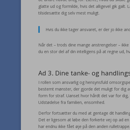
glatte ud og formilde, hvis det alligevel gik gal
tilsidesætte dig selv mest muligt.
Hvis du ikke tager ansvaret, er der jo ikke and
Når det – trods dine mange anstrengelser – ikke
du en stor del af din intelligens på at regne ud
Ad 3. Dine tanke- og handling
I rollen som ansvarlig og hensynsfuld omsorgsper
bestemt mønster, der gjorde det muligt for dig at 
form for straf. Uanset hvor hårdt det var for dig, 
Udstødelse fra familien, ensomhed.
Derfor fortsætter du med at gentage dit handlings
Det er ligesom at løbe den forkerte vej op ad en
har endnu ikke fået øje på den anden rulletrappe