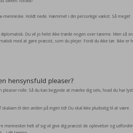
u sikkert forladt!
zai-menneske. Holdt nede. Hæmmet i din personlige vækst. Så meget
t diplomatisk. Du vil jo helst ikke træde nogen over tæerne. Men så sn
isk med at gøre præcist, som du plejer. Fordi du ikke tør. Ikke er h
.
en hensynsfuld pleaser?
din pleaser-rolle. Så du kan begynde at mærke dig selv, hvad du har lyst 
 skalaen til den anden på ingen tid! Du skal ikke pludselig til at være
re mennesker helt af sig vil give dig præcist de oplevelser og udfordri
ig – i dit tempo.