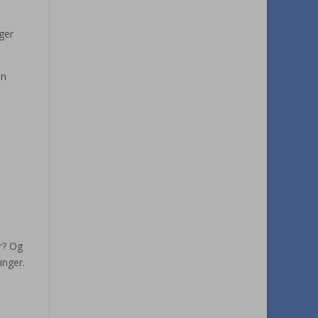
ger
en
er? Og
inger.