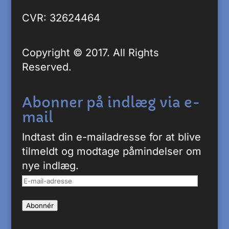
CVR: 32624464
Copyright © 2017. All Rights
Reserved.
Abonner på indlæg via e-
mail
Indtast din e-mailadresse for at blive
tilmeldt og modtage påmindelser om
nye indlæg.
E-
mail-
Abonnér
adresse