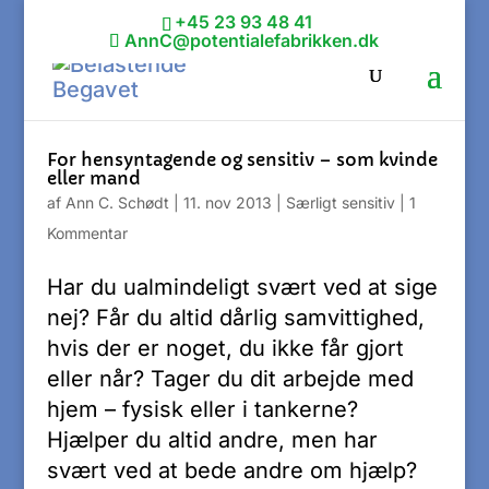
+45 23 93 48 41
AnnC@potentialefabrikken.dk
For hensyntagende og sensitiv – som kvinde
eller mand
af
Ann C. Schødt
|
11. nov 2013
|
Særligt sensitiv
|
1
Kommentar
Har du ualmindeligt svært ved at sige
nej? Får du altid dårlig samvittighed,
hvis der er noget, du ikke får gjort
eller når? Tager du dit arbejde med
hjem – fysisk eller i tankerne?
Hjælper du altid andre, men har
svært ved at bede andre om hjælp?