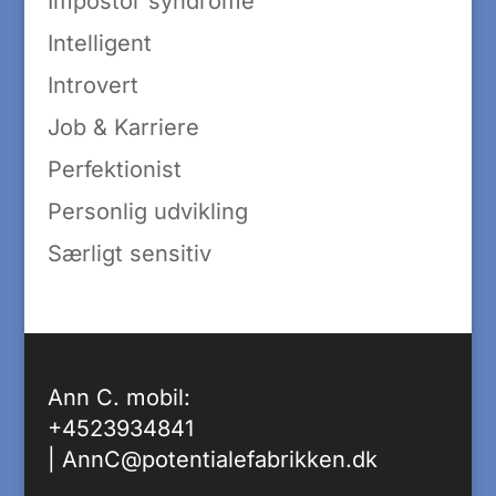
Impostor syndrome
Intelligent
Introvert
Job & Karriere
Perfektionist
Personlig udvikling
Særligt sensitiv
Ann C. mobil:
+4523934841
|
AnnC@potentialefabrikken.dk