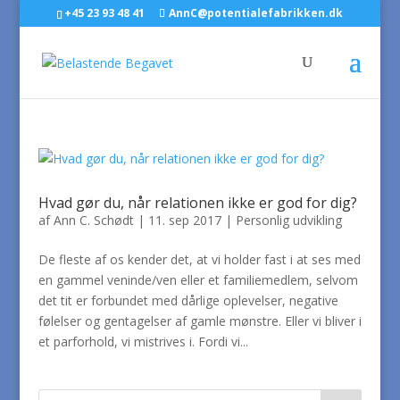
+45 23 93 48 41
AnnC@potentialefabrikken.dk
Hvad gør du, når relationen ikke er god for dig?
af
Ann C. Schødt
|
11. sep 2017
|
Personlig udvikling
De fleste af os kender det, at vi holder fast i at ses med
en gammel veninde/ven eller et familiemedlem, selvom
det tit er forbundet med dårlige oplevelser, negative
følelser og gentagelser af gamle mønstre. Eller vi bliver i
et parforhold, vi mistrives i. Fordi vi...