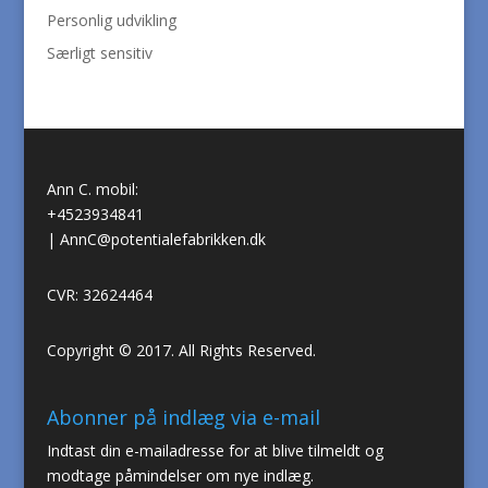
Personlig udvikling
Særligt sensitiv
Ann C. mobil:
+4523934841
|
AnnC@potentialefabrikken.dk
CVR: 32624464
Copyright © 2017. All Rights Reserved.
Abonner på indlæg via e-mail
Indtast din e-mailadresse for at blive tilmeldt og
modtage påmindelser om nye indlæg.