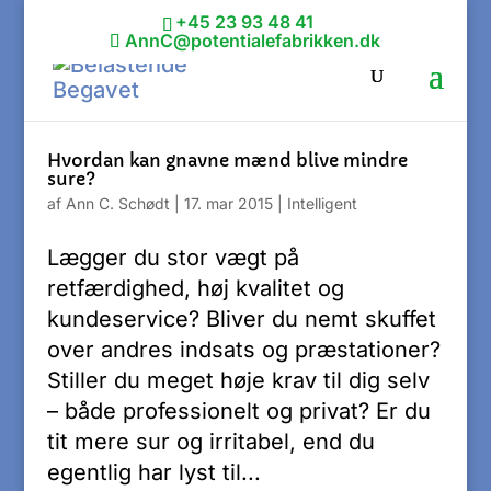
+45 23 93 48 41
AnnC@potentialefabrikken.dk
Hvordan kan gnavne mænd blive mindre
sure?
af
Ann C. Schødt
|
17. mar 2015
|
Intelligent
Lægger du stor vægt på
retfærdighed, høj kvalitet og
kundeservice? Bliver du nemt skuffet
over andres indsats og præstationer?
Stiller du meget høje krav til dig selv
– både professionelt og privat? Er du
tit mere sur og irritabel, end du
egentlig har lyst til...