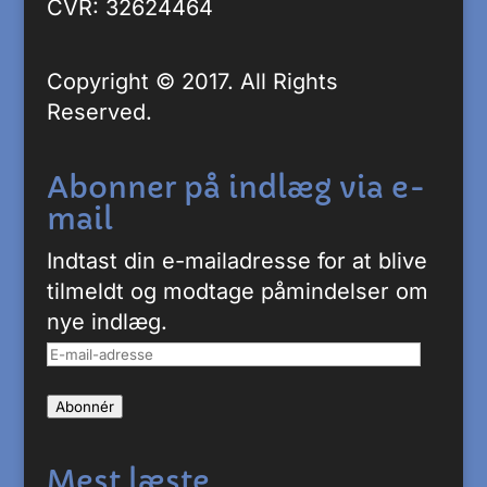
CVR: 32624464
Copyright © 2017. All Rights
Reserved.
Abonner på indlæg via e-
mail
Indtast din e-mailadresse for at blive
tilmeldt og modtage påmindelser om
nye indlæg.
E-
mail-
Abonnér
adresse
Mest læste