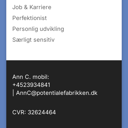
Job & Karriere
Perfektionist
Personlig udvikling
Særligt sensitiv
Ann C. mobil:
+4523934841
|
AnnC@potentialefabrikken.dk
CVR: 32624464