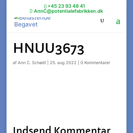
+45 23 93 48 41
AnnC@potentialefabrikken.dk
HNUU3673
af
Ann C. Schødt
|
25. aug 2022
|
0 Kommentarer
Indsend Kommentar