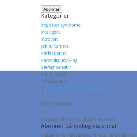
adresse
Abonnér
Kategorier
Impostor syndrome
Intelligent
Introvert
Job & Karriere
Perfektionist
Personlig udvikling
Særligt sensitiv
Ann C. mobil:
+4523934841
|
AnnC@potentialefabrikken.dk
CVR: 32624464
Copyright © 2017. All Rights Reserved.
Abonner på indlæg via e-mail
Indtast din e-mailadresse for at blive tilmeldt