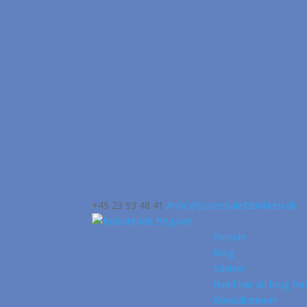
+45 23 93 48 41
AnnC@potentialefabrikken.dk
Forside
Blog
Ydelser
Hvad har du brug for
Konsultationer