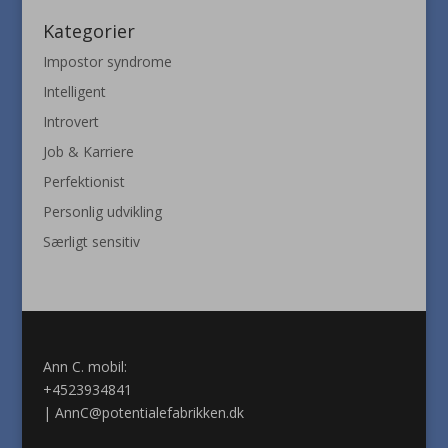
Kategorier
Impostor syndrome
Intelligent
Introvert
Job & Karriere
Perfektionist
Personlig udvikling
Særligt sensitiv
Ann C. mobil:
+4523934841
|
AnnC@potentialefabrikken.dk