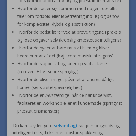
jobs (kombination af høj IQ og præstationsmønstre)
Hvorfor de keder sig sammen med nogen, der altid
taler om fodbold eller løbetræning (høj IQ og behov
for kompleksitet, dybde og abstraktion)
Hvorfor de bedst lærer ved at prøve tingene i praksis
og løse opgaver selv (kropslig kinæstetisk intelligens)
Hvorfor de nyder at høre musik i bilen og bliver i
bedre humør af det (høj score musisk intelligens)
Hvorfor de slapper af og lader op ved at læse
(introvert + høj score sprogligt)
Hvorfor de bliver meget påvirket af andres dårlige
humør (sensitivitet/påvirkelighed)
Hvorfor de er
helt
færdige, når de har undervist,
faciliteret en workshop eller et kundemøde (springvist
præstationsmønster)
Du kan få yderligere
selvindsigt
via personligheds og
intelligenstests, f.eks. med opstartspakken og