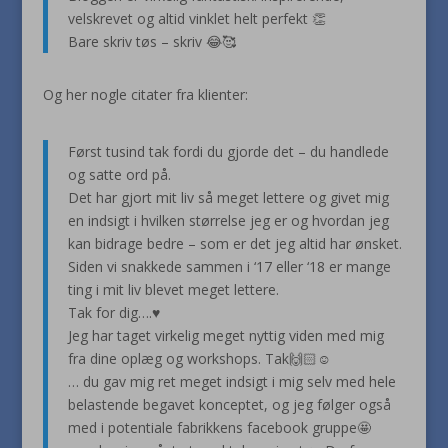
velskrevet og altid vinklet helt perfekt 👏
Bare skriv tøs – skriv 😂🥰
Og her nogle citater fra klienter:
Først tusind tak fordi du gjorde det – du handlede
og satte ord på.
Det har gjort mit liv så meget lettere og givet mig
en indsigt i hvilken størrelse jeg er og hvordan jeg
kan bidrage bedre – som er det jeg altid har ønsket.
Siden vi snakkede sammen i ‘17 eller ‘18 er mange
ting i mit liv blevet meget lettere.
Tak for dig….♥️
Jeg har taget virkelig meget nyttig viden med mig
fra dine oplæg og workshops. Tak🙌🏻☺️
… du gav mig ret meget indsigt i mig selv med hele
belastende begavet konceptet, og jeg følger også
med i potentiale fabrikkens facebook gruppe🤩