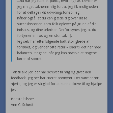
…nu har jeg nået et punkt, hvor jeg tør. Derfor er
jeg meget taknemmelig for, at jeg fik muligheden
for at deltage i dit udviklingsforløb. Jeg
håber også, at du kan glæde dig over disse
succeshistorier, som folk oplever på grund af din
indsats, og dine tekniker. Derfor synes jeg, at du
fortjener en ros og en stor tak :-).
Jeg selv har efterfølgende haft stor glæde af
forløbet, og vender ofte retur – især til det her med
balancen i tingene, når jeg kan mærke at tingene
kører af sporet.
Tak til alle jer, der har skrevet til mig og givet den
feedback, jeg her har citeret anonymt. Det varmer mit
hjerte, og jeg er så glad for at kunne skrive til og hjælpe
jer.
Bedste hilsner
Ann C. Schødt