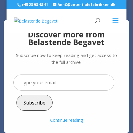
+45 23 93 48 41
AnnC@potentialefabrikken.dk
Discover more from
Belastende Begavet
Selvindsigt: Hvis bare jeg
havde vidst det noget
Subscribe now to keep reading and get access to
før…!
the full archive.
af
Ann C. Schødt
|
5. apr 2023
|
Personlig udvikling
Type
your
email…
Subscribe
Foto: Ann C. Schødt
“Hvis bare jeg havde vidst det for
Continue reading
10 år siden…!”