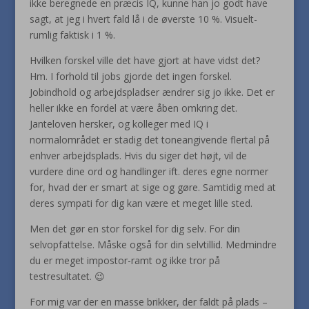
ikke beregnede en præcis IQ, kunne han jo godt have
sagt, at jeg i hvert fald lå i de øverste 10 %. Visuelt-
rumlig faktisk i 1 %.
Hvilken forskel ville det have gjort at have vidst det?
Hm. I forhold til jobs gjorde det ingen forskel.
Jobindhold og arbejdspladser ændrer sig jo ikke. Det er
heller ikke en fordel at være åben omkring det.
Janteloven hersker, og kolleger med IQ i
normalområdet er stadig det toneangivende flertal på
enhver arbejdsplads. Hvis du siger det højt, vil de
vurdere dine ord og handlinger ift. deres egne normer
for, hvad der er smart at sige og gøre. Samtidig med at
deres sympati for dig kan være et meget lille sted.
Men det gør en stor forskel for dig selv. For din
selvopfattelse. Måske også for din selvtillid. Medmindre
du er meget impostor-ramt og ikke tror på
testresultatet. 😉
For mig var der en masse brikker, der faldt på plads –