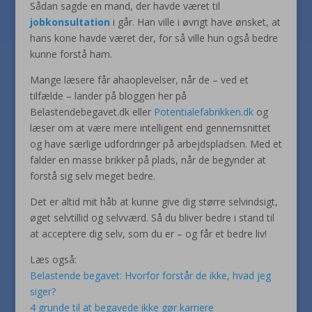
Sådan sagde en mand, der havde været til
jobkonsultation
i går. Han ville i øvrigt have ønsket, at
hans kone havde været der, for så ville hun også bedre
kunne forstå ham.
Mange læsere får ahaoplevelser, når de – ved et
tilfælde – lander på bloggen her på
Belastendebegavet.dk eller
Potentialefabrikken.dk
og
læser om at være mere intelligent end gennemsnittet
og have særlige udfordringer på arbejdspladsen. Med et
falder en masse brikker på plads, når de begynder at
forstå sig selv meget bedre.
Det er altid mit håb at kunne give dig større selvindsigt,
øget selvtillid og selvværd. Så du bliver bedre i stand til
at acceptere dig selv, som du er – og får et bedre liv!
Læs også:
Belastende begavet: Hvorfor forstår de ikke, hvad jeg
siger?
4 grunde til at begavede ikke gør karriere