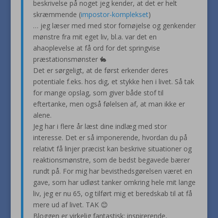
beskrivelse på noget jeg kender, at det er helt
skræmmende (
impostor-komplekset
)
… jeg læser med med stor fornøjelse og genkender
mønstre fra mit eget liv, bl.a. var det en
ahaoplevelse at få ord for det springvise
præstationsmønster 🐇
Det er sørgeligt, at de først erkender deres
potentiale f.eks. hos dig, et stykke hen i livet. Så tak
for mange opslag, som giver både stof til
eftertanke, men også følelsen af, at man ikke er
alene.
Jeg har i flere år læst dine indlæg med stor
interesse. Det er så imponerende, hvordan du på
relativt få linjer præcist kan beskrive situationer og
reaktionsmønstre, som de bedst begavede bærer
rundt på. For mig har bevisthedsgørelsen været en
gave, som har udløst tanker omkring hele mit lange
liv, jeg er nu 65, og tilført mig et beredskab til at få
mere ud af livet. TAK 😊
Bloggen er virkelig fantastisk: inspirerende,