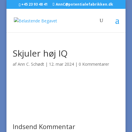
+45 23 93 48 41
AnnC@potentialefabrikken.dk
Skjuler høj IQ
af
Ann C. Schødt
|
12. mar 2024
|
0 Kommentarer
Indsend Kommentar