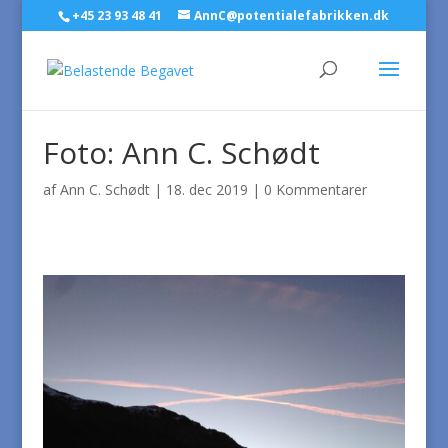
+45 23 93 48 41
AnnC@potentialefabrikken.dk
Foto: Ann C. Schødt
af
Ann C. Schødt
|
18. dec 2019
|
0 Kommentarer