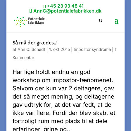
+45 23 93 48 41
AnnC@potentialefabrikken.dk
Så må der grædes..!
af
Ann C. Schødt
|
1. okt 2015
|
Impostor syndrome
|
1
Kommentar
Har lige holdt endnu en god
workshop om impostor-fænomenet.
Selvom der kun var 2 deltagere, gav
det så meget mening, og deltagerne
gav udtryk for, at det var fedt, at de
ikke var flere. Fordi der blev skabt et
fortroligt rum med plads til at dele
erfaringer, grine og...