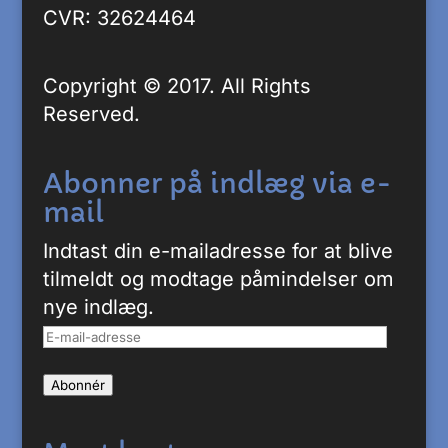
CVR: 32624464
Copyright © 2017. All Rights
Reserved.
Abonner på indlæg via e-
mail
Indtast din e-mailadresse for at blive
tilmeldt og modtage påmindelser om
nye indlæg.
E-
mail-
Abonnér
adresse