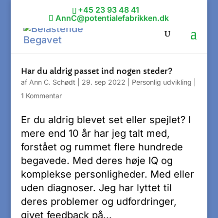
+45 23 93 48 41
AnnC@potentialefabrikken.dk
Har du aldrig passet ind nogen steder?
af
Ann C. Schødt
|
29. sep 2022
|
Personlig udvikling
|
1 Kommentar
Er du aldrig blevet set eller spejlet? I
mere end 10 år har jeg talt med,
forstået og rummet flere hundrede
begavede. Med deres høje IQ og
komplekse personligheder. Med eller
uden diagnoser. Jeg har lyttet til
deres problemer og udfordringer,
givet feedback på...