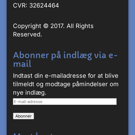
CVR: 32624464
Copyright © 2017. All Rights
Reserved.
Abonner på indlæg via e-
mail
Indtast din e-mailadresse for at blive
tilmeldt og modtage påmindelser om
nye indlæg.
E-
mail-
Abonnér
adresse