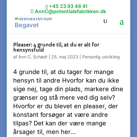
+45 23 93 48 41
AnnC@potentialefabrikken.dk
Pleaser: 4 grunde til, at du er alt for
hensynsfuld
af
Ann C. Schødt
|
25. maj 2023
|
Personlig udvikling
4 grunde til, at du tager for mange
hensyn til andre Hvorfor kan du ikke
sige nej, tage din plads, markere dine
grænser og stå mere ved dig selv?
Hvorfor er du blevet en pleaser, der
konstant forsøger at være andre
tilpas? Det kan der være mange
årsager til, men her...