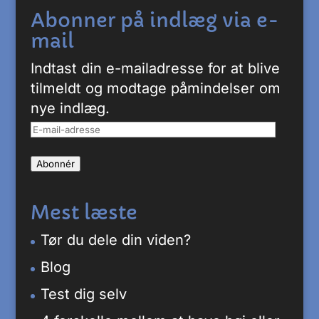
Abonner på indlæg via e-
mail
Indtast din e-mailadresse for at blive
tilmeldt og modtage påmindelser om
nye indlæg.
E-
mail-
Abonnér
adresse
Mest læste
Tør du dele din viden?
Blog
Test dig selv