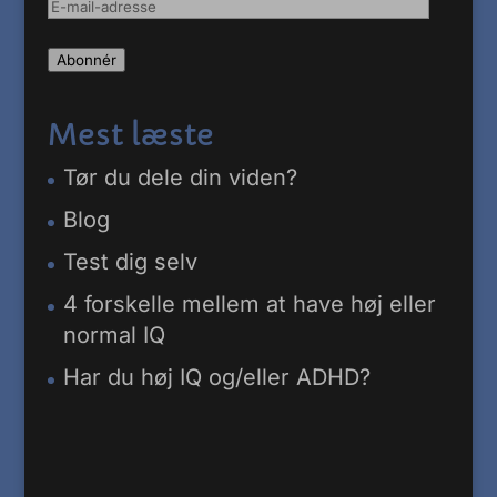
E-
mail-
Abonnér
adresse
Mest læste
Tør du dele din viden?
Blog
Test dig selv
4 forskelle mellem at have høj eller
normal IQ
Har du høj IQ og/eller ADHD?