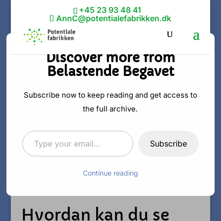
+45 23 93 48 41
AnnC@potentialefabrikken.dk
Discover more from
Belastende Begavet
Sådan kan du se
intelligensen i
Subscribe now to keep reading and get access to
the full archive.
hverdagen
Type your email…
Subscribe
af
Ann C. Schødt
|
23. mar 2023
|
Intelligent
Continue reading
Hvordan kan du se